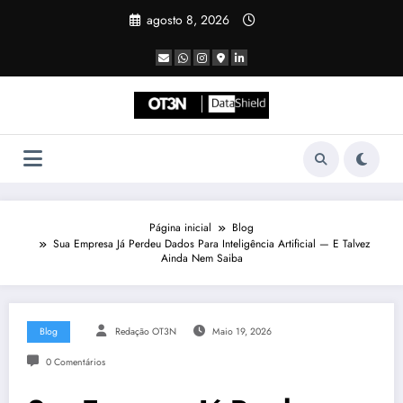
Pular
agosto 8, 2026
para
o
conteúdo
Página inicial
Blog
Sua Empresa Já Perdeu Dados Para Inteligência Artificial — E Talvez
Ainda Nem Saiba
Blog
Redação OT3N
Maio 19, 2026
0 Comentários