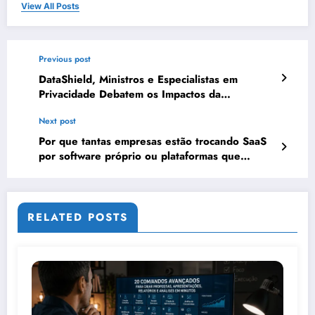
View All Posts
Previous post
DataShield, Ministros e Especialistas em
Privacidade Debatem os Impactos da
Tecnologia, IA e Proteção de Dados no
Next post
Congresso de Direito Digital da OAB
Por que tantas empresas estão trocando SaaS
por software próprio ou plataformas que
permitem customizações?
RELATED POSTS