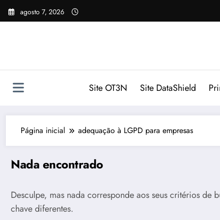
Pular
agosto 7, 2026
para
o
conteúdo
Site OT3N
Site DataShield
Pr
Página inicial
adequação à LGPD para empresas
Nada encontrado
Desculpe, mas nada corresponde aos seus critérios de b
chave diferentes.