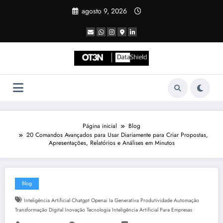
Pular
agosto 9, 2026
para
o
conteúdo
Página inicial
Blog
20 Comandos Avançados para Usar Diariamente para Criar Propostas,
Apresentações, Relatórios e Análises em Minutos
Blog
Inteligência Artificial Chatgpt Openai Ia Generativa Produtividade Automação
Transformação Digital Inovação Tecnologia Inteligência Artificial Para Empresas