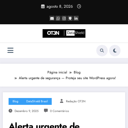
Pular
agosto 8, 2026
para
o
conteúdo
Página inicial
Blog
Alerta urgente de segurança — Proteja seu site WordPress agora!
Blog
DataShield Brasil
Redação OT3N
Dezembro 9, 2025
0 Comentários
Alerta urgente de