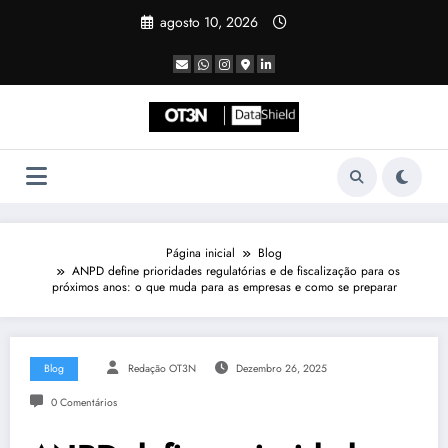
Pular
agosto 10, 2026
para
o
conteúdo
Página inicial
Blog
ANPD define prioridades regulatórias e de fiscalização para os
próximos anos: o que muda para as empresas e como se preparar
Blog
Redação OT3N
Dezembro 26, 2025
0 Comentários