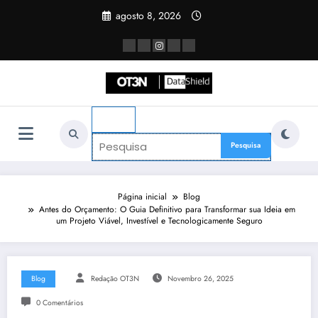
Pular
agosto 8, 2026
para
o
conteúdo
×
Página inicial
Blog
Antes do Orçamento: O Guia Definitivo para Transformar sua Ideia em
um Projeto Viável, Investível e Tecnologicamente Seguro
Blog
Redação OT3N
Novembro 26, 2025
0 Comentários