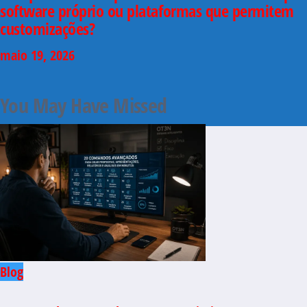
software próprio ou plataformas que permitem
customizações?
maio 19, 2026
You May Have Missed
Blog