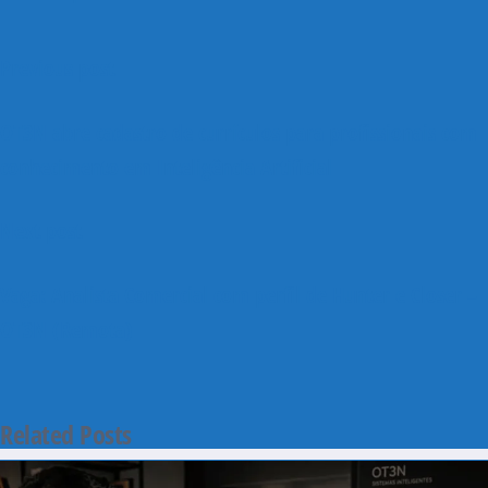
Previous post
OT3N abre cadastro de currículos para profissionais com
conhecimento em Inteligência Artificial
Next post
Vaga: Analista Comercial com perfil de Hunter e Closer –
OT3N (Remota)
Related Posts