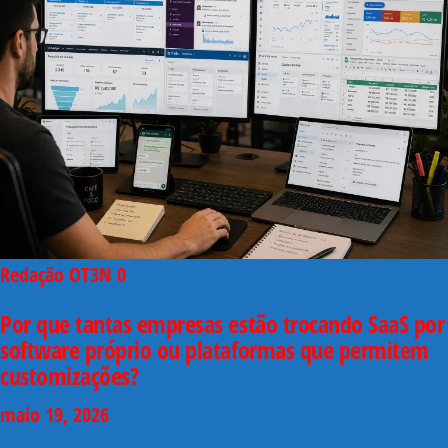
Redação OT3N
0
Por que tantas empresas estão trocando SaaS por
software próprio ou plataformas que permitem
customizações?
maio 19, 2026