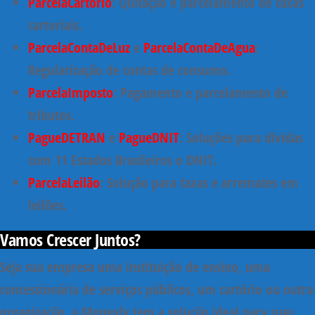
ParcelaCartório
: Quitação e parcelamento de taxas
cartoriais.
ParcelaContaDeLuz
e
ParcelaContaDeAgua
:
Regularização de contas de consumo.
ParcelaImposto
: Pagamento e parcelamento de
tributos.
PagueDETRAN
e
PagueDNIT
: Soluções para dívidas
com 11 Estados Brasileiros o DNIT.
ParcelaLeilão
: Solução para taxas e arremates em
leilões.
Vamos Crescer Juntos?
Seja sua empresa uma instituição de ensino, uma
concessionária de serviços públicos, um cartório ou outra
organização, a Moneyly tem a solução ideal para suas