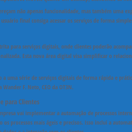
ofereçam não apenas funcionalidade, mas também uma expe
uário final consiga acessar os serviços de forma simples 
trita para serviços digitais
, onde clientes poderão acompan
alizada. Esta nova área digital visa simplificar o relaci
sso a uma série de serviços digitais de forma rápida e pr
ca
Wander F. Neto
, CEO da OT3N.
e para Clientes
empresa vai implementar a
automação de processos inter
os processos mais ágeis e precisos. Isso inclui a automat
 dados e a interação com os clientes.