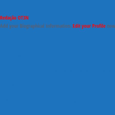
Redação OT3N
Add your Biographical Information.
Edit your Profile
now
view all posts
Previous post
OT3N inicia projeto com empresa do setor de aluguel de
Next post
OT3N Assume Novo Projeto para Empresa Brasileira de 