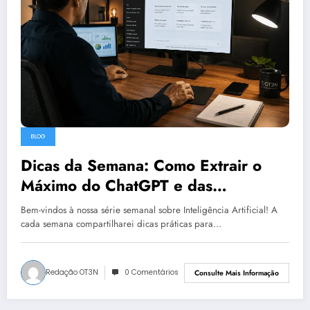
BLOG
Dicas da Semana: Como Extrair o
Máximo do ChatGPT e das
Inteligências Artificiais
Bem-vindos à nossa série semanal sobre Inteligência Artificial! A
cada semana compartilharei dicas práticas para…
Redação OT3N
0 Comentários
Consulte Mais Informação