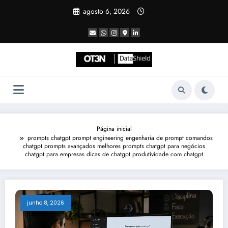
Pular
agosto 6, 2026
para
o
conteúdo
Página inicial
prompts chatgpt prompt engineering engenharia de prompt comandos
chatgpt prompts avançados melhores prompts chatgpt para negócios
chatgpt para empresas dicas de chatgpt produtividade com chatgpt
junho 8, 2026