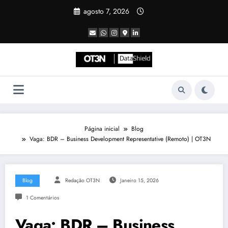
Pular
agosto 7, 2026
para
o
conteúdo
Página inicial
Blog
Vaga: BDR – Business Development Representative (Remoto) | OT3N
Blog
Redação OT3N
Janeiro 15, 2026
1 Comentários
Vaga: BDR – Business