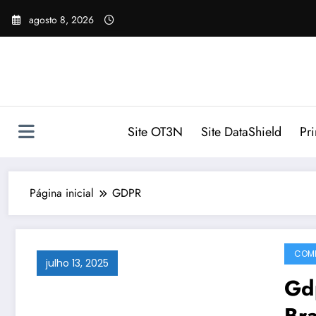
Pular
agosto 8, 2026
para
o
conteúdo
Site OT3N
Site DataShield
Pr
Página inicial
GDPR
COMP
julho 13, 2025
Gdp
Bra