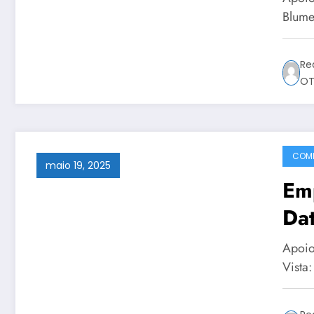
Blume
Re
OT
COMP
maio 19, 2025
Em
Dat
Apoio
Vista