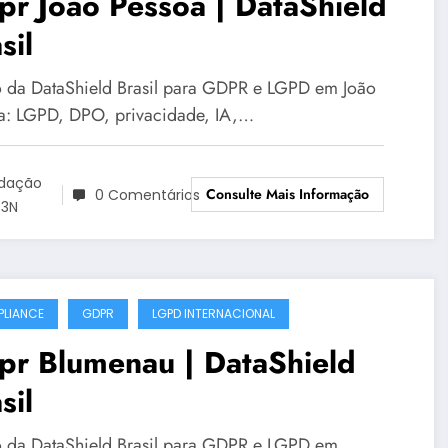
r João Pessoa | DataShield
sil
 da DataShield Brasil para GDPR e LGPD em João
a: LGPD, DPO, privacidade, IA,…
dação
Consulte Mais Informação
0 Comentários
3N
LIANCE
GDPR
LGPD INTERNACIONAL
pr Blumenau | DataShield
sil
 da DataShield Brasil para GDPR e LGPD em