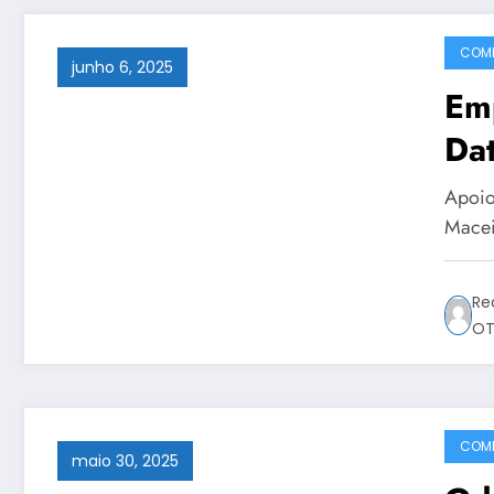
COMP
junho 6, 2025
Em
Dat
Apoio
Macei
Re
OT
COMP
maio 30, 2025