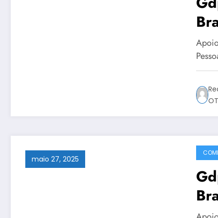
Gdp
Bra
Apoio
Pesso
Re
OT
COMP
maio 27, 2025
Gd
Bra
Apoio