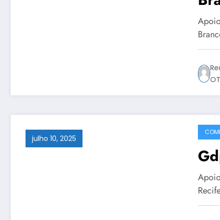
Apoio
Branc
Re
OT
COMP
julho 10, 2025
Gdp
Apoio
Recif