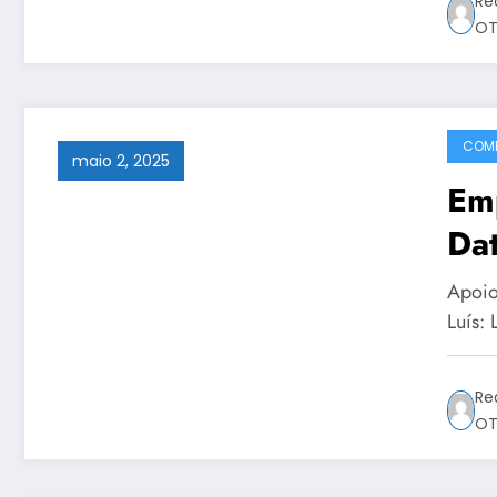
Re
OT
COMP
maio 2, 2025
Em
Dat
Apoio
Luís:
Re
OT