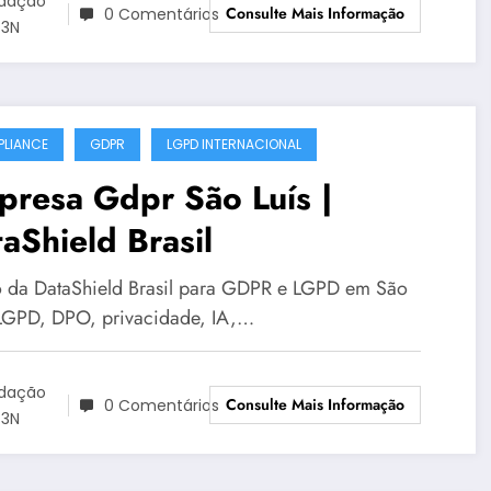
dação
Consulte Mais Informação
0 Comentários
3N
LIANCE
GDPR
LGPD INTERNACIONAL
presa Gdpr São Luís |
aShield Brasil
 da DataShield Brasil para GDPR e LGPD em São
 LGPD, DPO, privacidade, IA,…
dação
Consulte Mais Informação
0 Comentários
3N