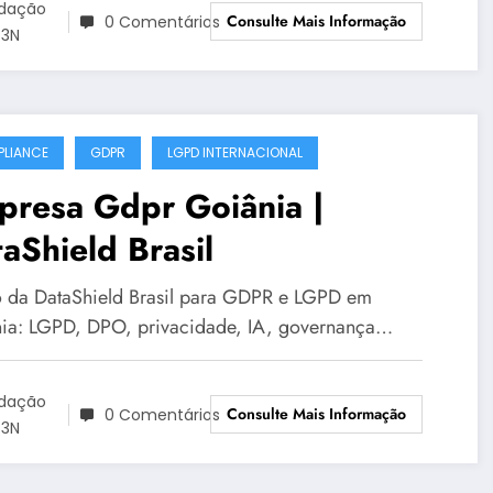
dação
Consulte Mais Informação
0 Comentários
3N
LIANCE
GDPR
LGPD INTERNACIONAL
presa Gdpr Goiânia |
aShield Brasil
 da DataShield Brasil para GDPR e LGPD em
ia: LGPD, DPO, privacidade, IA, governança…
dação
Consulte Mais Informação
0 Comentários
3N