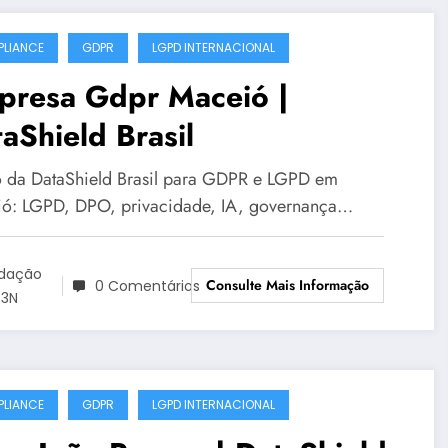
LIANCE
GDPR
LGPD INTERNACIONAL
presa Gdpr Maceió |
aShield Brasil
 da DataShield Brasil para GDPR e LGPD em
ó: LGPD, DPO, privacidade, IA, governança…
dação
Consulte Mais Informação
0 Comentários
3N
LIANCE
GDPR
LGPD INTERNACIONAL