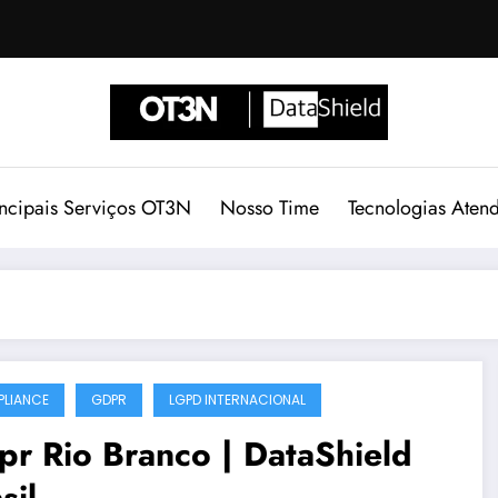
incipais Serviços OT3N
Nosso Time
Tecnologias Aten
LIANCE
GDPR
LGPD INTERNACIONAL
r Rio Branco | DataShield
sil