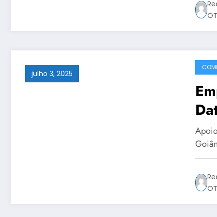
Re
OT
COMP
julho 3, 2025
Em
Dat
Apoio
Goiân
Re
OT