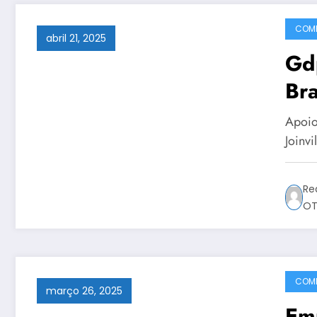
COMP
abril 21, 2025
Gdp
Bra
Apoio
Joinv
Re
OT
COMP
março 26, 2025
Em