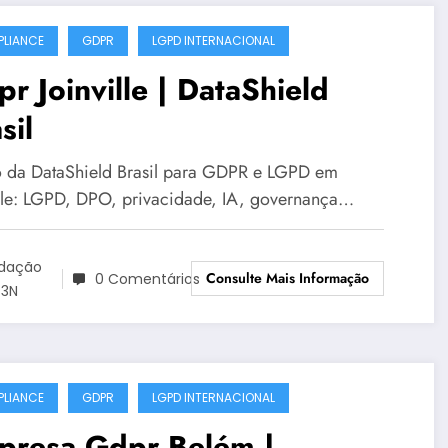
LIANCE
GDPR
LGPD INTERNACIONAL
r Joinville | DataShield
sil
 da DataShield Brasil para GDPR e LGPD em
ille: LGPD, DPO, privacidade, IA, governança…
dação
Consulte Mais Informação
0 Comentários
3N
LIANCE
GDPR
LGPD INTERNACIONAL
presa Gdpr Belém |