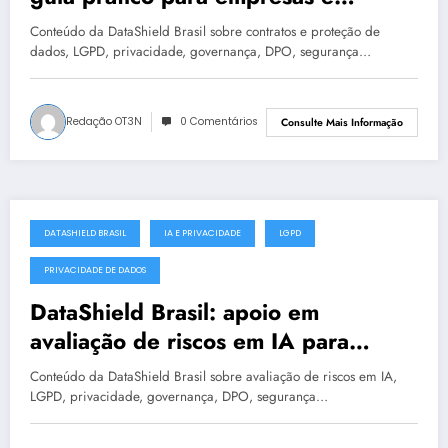
instituições | DataShield Brasil
Conteúdo da DataShield Brasil sobre contratos e proteção de
#0400
dados, LGPD, privacidade, governança, DPO, segurança…
Redação OT3N
0 Comentários
Consulte Mais Informação
DATASHIELD BRASIL
IA E PRIVACIDADE
LGPD
julho 18, 2025
PRIVACIDADE DE DADOS
DataShield Brasil: apoio em
avaliação de riscos em IA para
organizações em Natal #0018
Conteúdo da DataShield Brasil sobre avaliação de riscos em IA,
LGPD, privacidade, governança, DPO, segurança…