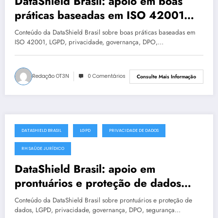
DataShield Brasil: apoio em boas
práticas baseadas em ISO 42001
para organizações em Florianópolis
Conteúdo da DataShield Brasil sobre boas práticas baseadas em
#0478
ISO 42001, LGPD, privacidade, governança, DPO,…
Redação OT3N
0 Comentários
Consulte Mais Informação
DATASHIELD BRASIL
LGPD
PRIVACIDADE DE DADOS
junho 29, 2025
RH SAÚDE JURÍDICO
DataShield Brasil: apoio em
prontuários e proteção de dados
para organizações em Vitória #0328
Conteúdo da DataShield Brasil sobre prontuários e proteção de
dados, LGPD, privacidade, governança, DPO, segurança…