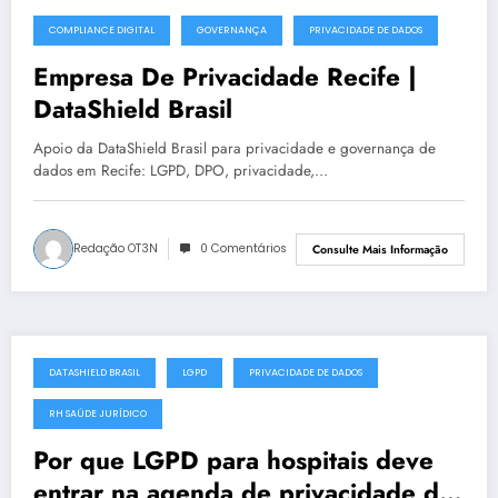
COMPLIANCE DIGITAL
GOVERNANÇA
PRIVACIDADE DE DADOS
julho 14, 2025
Empresa De Privacidade Recife |
DataShield Brasil
Apoio da DataShield Brasil para privacidade e governança de
dados em Recife: LGPD, DPO, privacidade,…
Redação OT3N
0 Comentários
Consulte Mais Informação
DATASHIELD BRASIL
LGPD
PRIVACIDADE DE DADOS
julho 13, 2025
RH SAÚDE JURÍDICO
Por que LGPD para hospitais deve
entrar na agenda de privacidade da