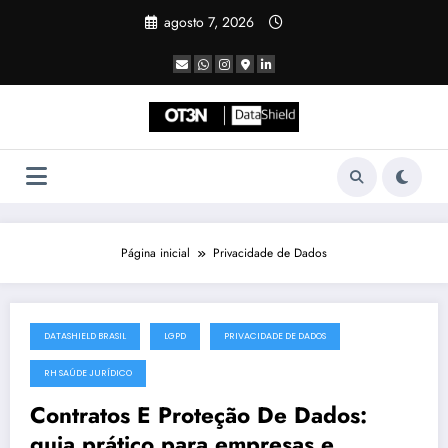
Pular
agosto 7, 2026
para
o
conteúdo
Página inicial
Privacidade de Dados
DATASHIELD BRASIL
LGPD
PRIVACIDADE DE DADOS
julho 19, 2025
RH SAÚDE JURÍDICO
Contratos E Proteção De Dados:
guia prático para empresas e