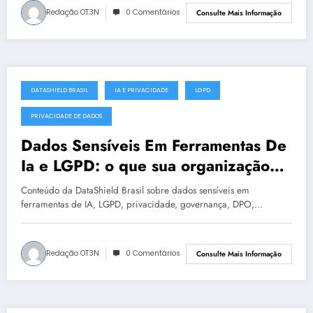
Redação OT3N
0 Comentários
Consulte Mais Informação
DATASHIELD BRASIL
IA E PRIVACIDADE
LGPD
julho 10, 2025
PRIVACIDADE DE DADOS
Dados Sensíveis Em Ferramentas De
Ia e LGPD: o que sua organização
precisa observar | DataShield Brasil
Conteúdo da DataShield Brasil sobre dados sensíveis em
#0057
ferramentas de IA, LGPD, privacidade, governança, DPO,…
Redação OT3N
0 Comentários
Consulte Mais Informação