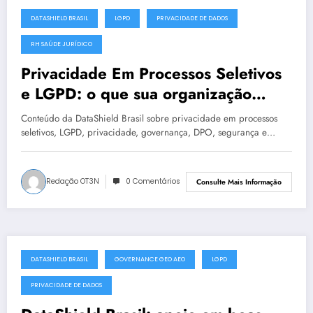
DATASHIELD BRASIL
LGPD
PRIVACIDADE DE DADOS
junho 30, 2025
RH SAÚDE JURÍDICO
Privacidade Em Processos Seletivos
e LGPD: o que sua organização
precisa observar | DataShield Brasil
Conteúdo da DataShield Brasil sobre privacidade em processos
#0367
seletivos, LGPD, privacidade, governança, DPO, segurança e…
Redação OT3N
0 Comentários
Consulte Mais Informação
DATASHIELD BRASIL
GOVERNANCE GEO AEO
LGPD
junho 30, 2025
PRIVACIDADE DE DADOS