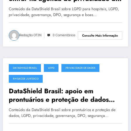
sua empresa? #0334
Conteúdo da DataShield Brasil sobre LGPD para hospitais, LGPD,
privacidade, governança, DPO, segurança e boas…
Redação OT3N
0 Comentários
Consulte Mais Informação
DATASHIELD BRASIL
LGPD
PRIVACIDADE DE DADOS
julho 11, 2025
RH SAÚDE JURÍDICO
DataShield Brasil: apoio em
prontuários e proteção de dados
para organizações em Goiânia
Conteúdo da DataShield Brasil sobre prontuários e proteção de
#0338
dados, LGPD, privacidade, governança, DPO, segurança…