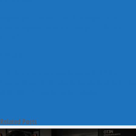
Previous post
Empresa para Inteligência Artificial Corporativa e
Sistemas Legados Instáveis em Macapá | OT3N Brasil –
Guia 2099
Next post
OT3N Anuncia Parceria para Lançamento de Nova
Empresa Focada em Soluções de Parcelamento de Dívidas
do DETRAN e Dívidas Ativas de Impostos
Related Posts