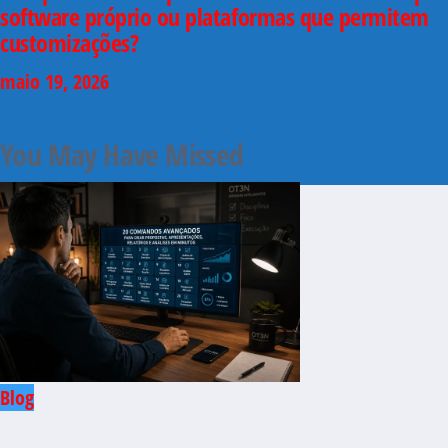
software próprio ou plataformas que permitem
customizações?
maio 19, 2026
You May Have Missed
Blog