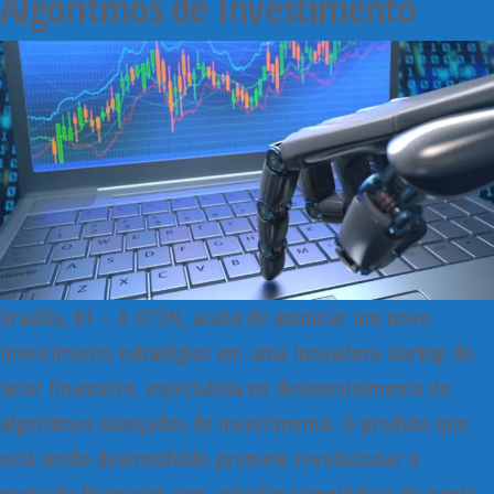
Algoritmos de Investimento
Brasília, DF – A OT3N, acaba de anunciar um novo
investimento estratégico em uma inovadora
startup do
setor financeiro, especialista no desenvolvimento de
algoritmos avançados de investimento
. O produto que
está sendo desenvolvido promete revolucionar o
mercado financeiro com soluções tecnológicas de ponta,