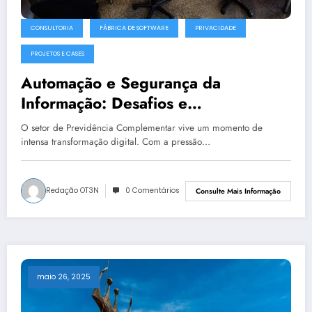
CONSULTORIA
FÁBRICA DE SOFTWARE
PRIVACIDADE
PROJETOS E CASES
Automação e Segurança da
Informação: Desafios e
Oportunidades para o Futuro da
O setor de Previdência Complementar vive um momento de
Previdência Complementar
intensa transformação digital. Com a pressão…
Redação OT3N
0 Comentários
Consulte Mais Informação
maio 26, 2025