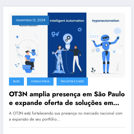
novembro 12, 2024
BLOG
CONSULTORIA
PROJETOS E CASES
OT3N amplia presença em São Paulo
e expande oferta de soluções em
automação robótica de processos
A OT3N está fortalecendo sua presença no mercado nacional com
(RPA) e inteligência artificial
a expansão de seu portfólio…
generativa