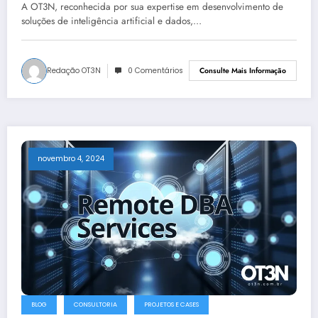
Soluções de Business Intelligence no
A OT3N, reconhecida por sua expertise em desenvolvimento de
Brasil
soluções de inteligência artificial e dados,…
Redação OT3N
0 Comentários
Consulte Mais Informação
novembro 4, 2024
BLOG
CONSULTORIA
PROJETOS E CASES