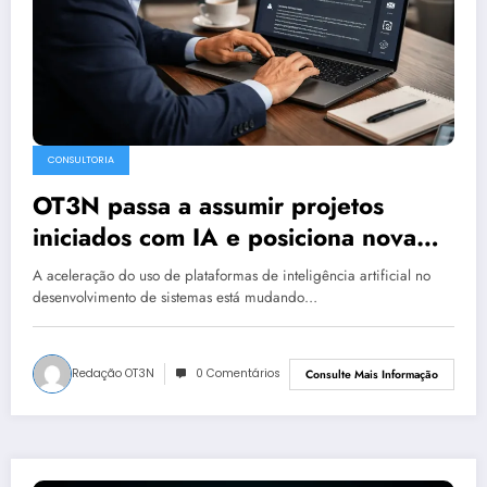
CONSULTORIA
OT3N passa a assumir projetos
iniciados com IA e posiciona nova
frente especializada em vibecoding
A aceleração do uso de plataformas de inteligência artificial no
corporativo
desenvolvimento de sistemas está mudando…
Redação OT3N
0 Comentários
Consulte Mais Informação