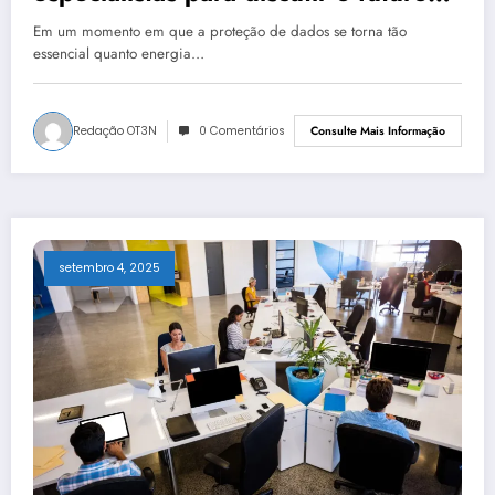
da privacidade digital no Brasil
Em um momento em que a proteção de dados se torna tão
essencial quanto energia…
Redação OT3N
0 Comentários
Consulte Mais Informação
setembro 4, 2025