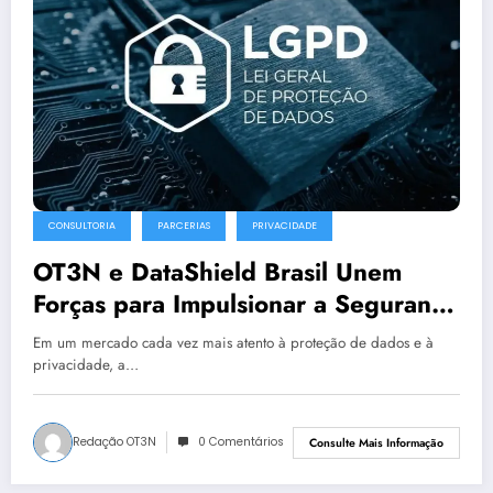
CONSULTORIA
PARCERIAS
PRIVACIDADE
OT3N e DataShield Brasil Unem
Forças para Impulsionar a Segurança
da Informação e a Conformidade
Em um mercado cada vez mais atento à proteção de dados e à
com a LGPD
privacidade, a…
Redação OT3N
0 Comentários
Consulte Mais Informação