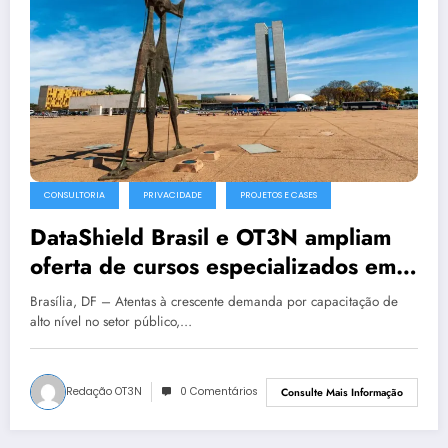
CONSULTORIA
PRIVACIDADE
PROJETOS E CASES
DataShield Brasil e OT3N ampliam
oferta de cursos especializados em
LGPD e LAI para o setor público em
Brasília, DF – Atentas à crescente demanda por capacitação de
todo o país
alto nível no setor público,…
Redação OT3N
0 Comentários
Consulte Mais Informação