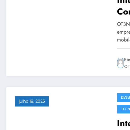
Int
Co
Sol
OT3N B
OT
empre
mobil
Re
OT
DESE
julho 19, 2025
TECN
Int