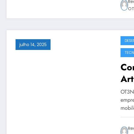
Re
OT
DESE
julho 14, 2025
TECN
Com
Art
co
OT3N B
Gu
empre
mobil
Re