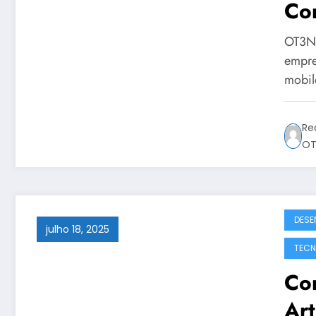
Co
Sol
OT3N B
OT
empre
mobil
Re
OT
DESE
julho 18, 2025
TECN
Com
Art