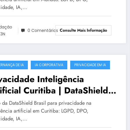
cidade, IA,…
dação
Consulte Mais Informação
0 Comentários
3N
RNANÇA DE IA
IA CORPORATIVA
PRIVACIDADE EM IA
vacidade Inteligência
ificial Curitiba | DataShield
sil
 da DataShield Brasil para privacidade na
gência artificial em Curitiba: LGPD, DPO,
cidade, IA,…