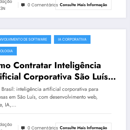
dação
Consulte Mais Informação
0 Comentários
3N
NVOLVIMENTO DE SOFTWARE
IA CORPORATIVA
OLOGIA
o Contratar Inteligência
ificial Corporativa São Luís
m Segurança | OT3N Brasil –
rasil: inteligência artificial corporativa para
ia 4187
sas em São Luís, com desenvolvimento web,
e, IA,…
dação
Consulte Mais Informação
0 Comentários