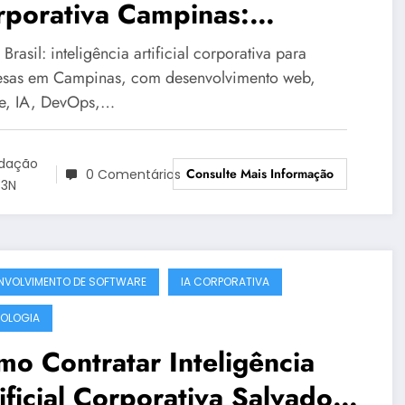
rporativa Campinas:
uções Corporativas da
rasil: inteligência artificial corporativa para
3N Brasil – Guia 2243
sas em Campinas, com desenvolvimento web,
e, IA, DevOps,…
dação
Consulte Mais Informação
0 Comentários
3N
NVOLVIMENTO DE SOFTWARE
IA CORPORATIVA
OLOGIA
o Contratar Inteligência
ificial Corporativa Salvador