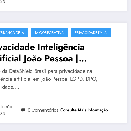
3N
RNANÇA DE IA
IA CORPORATIVA
PRIVACIDADE EM IA
vacidade Inteligência
ificial João Pessoa |
aShield Brasil
 da DataShield Brasil para privacidade na
igência artificial em João Pessoa: LGPD, DPO,
cidade,…
dação
Consulte Mais Informação
0 Comentários
3N