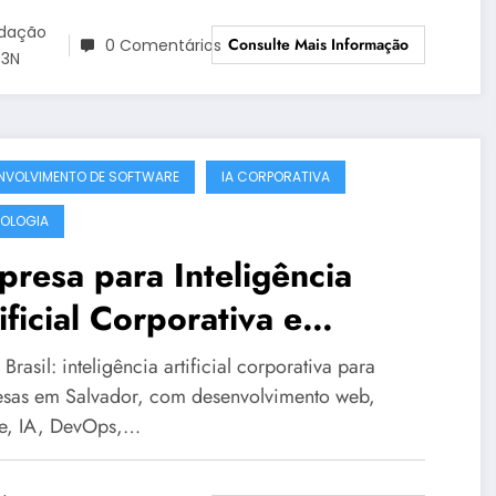
dação
Consulte Mais Informação
0 Comentários
3N
NVOLVIMENTO DE SOFTWARE
IA CORPORATIVA
OLOGIA
resa para Inteligência
ificial Corporativa e
temas Legados Instáveis em
rasil: inteligência artificial corporativa para
vador | OT3N Brasil – Guia
sas em Salvador, com desenvolvimento web,
e, IA, DevOps,…
19