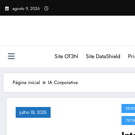
Pular
agosto 9, 2026
para
o
conteúdo
Site OT3N
Site DataShield
Pr
Página inicial
IA Corporativa
DESE
julho 19, 2025
TECN