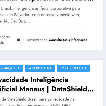
m Segurança | OT3N Brasil
rasil: inteligência artificial corporativa para
sas em Salvador, com desenvolvimento web,
e, IA, DevOps,…
dação
Consulte Mais Informação
0 Comentários
3N
RNANÇA DE IA
IA CORPORATIVA
PRIVACIDADE EM IA
vacidade Inteligência
ificial Manaus | DataShield
sil
 da DataShield Brasil para privacidade na
igência artificial em Manaus: LGPD, DPO,