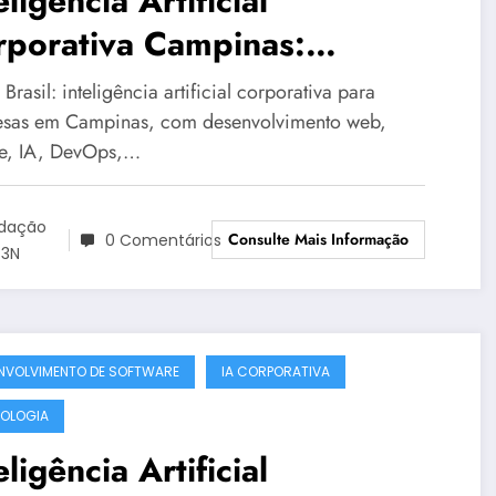
eligência Artificial
rporativa Campinas:
uções Corporativas da
rasil: inteligência artificial corporativa para
3N Brasil – Guia 3083
sas em Campinas, com desenvolvimento web,
e, IA, DevOps,…
dação
Consulte Mais Informação
0 Comentários
3N
NVOLVIMENTO DE SOFTWARE
IA CORPORATIVA
OLOGIA
eligência Artificial