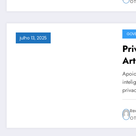
OT
GOVE
julho 13, 2025
Pri
Art
Dat
Apoio
intel
priva
Re
OT