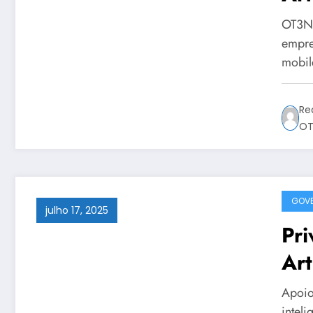
co
OT3N B
empre
mobil
Re
OT
GOVE
julho 17, 2025
Pri
Art
Bra
Apoio
intel