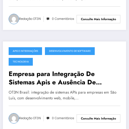
Redação OT3N
0 Comentários
Consulte Mais Informação
APIS E INTEGRAÇÕES
DESENVOLVIMENTO DE SOFTWARE
julho 19, 2025
TECNOLOGIA
Empresa para Integração De
Sistemas Apis e Ausência De
Governança Técnica em São Luís |
OT3N Brasil: integração de sistemas APIs para empresas em São
OT3N Brasil – Guia 2199
Luís, com desenvolvimento web, mobile,…
Redação OT3N
0 Comentários
Consulte Mais Informação