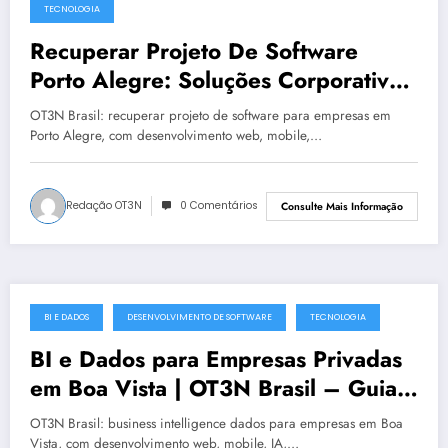
TECNOLOGIA
Recuperar Projeto De Software
Porto Alegre: Soluções Corporativas
da OT3N Brasil – Guia 4098
OT3N Brasil: recuperar projeto de software para empresas em
Porto Alegre, com desenvolvimento web, mobile,…
Redação OT3N
0 Comentários
Consulte Mais Informação
BI E DADOS
DESENVOLVIMENTO DE SOFTWARE
TECNOLOGIA
julho 19, 2025
BI e Dados para Empresas Privadas
em Boa Vista | OT3N Brasil – Guia
5541
OT3N Brasil: business intelligence dados para empresas em Boa
Vista, com desenvolvimento web, mobile, IA,…