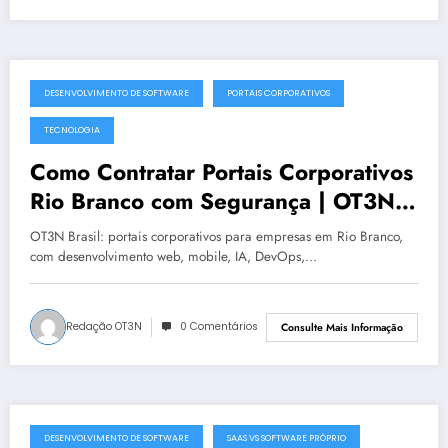
DESENVOLVIMENTO DE SOFTWARE
PORTAIS CORPORATIVOS
julho 19, 2025
TECNOLOGIA
Como Contratar Portais Corporativos
Rio Branco com Segurança | OT3N
Brasil
OT3N Brasil: portais corporativos para empresas em Rio Branco,
com desenvolvimento web, mobile, IA, DevOps,…
Redação OT3N
0 Comentários
Consulte Mais Informação
DESENVOLVIMENTO DE SOFTWARE
SAAS VS SOFTWARE PRÓPRIO