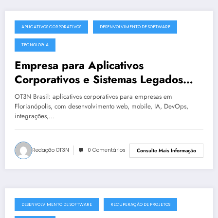
APLICATIVOS CORPORATIVOS
DESENVOLVIMENTO DE SOFTWARE
julho 19, 2025
TECNOLOGIA
Empresa para Aplicativos
Corporativos e Sistemas Legados
Instáveis em Florianópolis | OT3N
OT3N Brasil: aplicativos corporativos para empresas em
Brasil – Guia 1439
Florianópolis, com desenvolvimento web, mobile, IA, DevOps,
integrações,…
Redação OT3N
0 Comentários
Consulte Mais Informação
DESENVOLVIMENTO DE SOFTWARE
RECUPERAÇÃO DE PROJETOS
julho 19, 2025