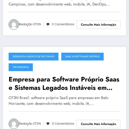
Campinas, com desenvolvimento web, mobile, IA, DevOps,…
Redação OT3N
0 Comentários
Consulte Mais Informação
DESENVOLVIMENTO DE SOFTWARE
SAAS VS SOFTWARE PRÓPRIO
julho 19, 2025
TECNOLOGIA
Empresa para Software Próprio Saas
e Sistemas Legados Instáveis em
Belo Horizonte | OT3N Brasil – Guia
OT3N Brasil: software próprio SaaS para empresas em Belo
3449
Horizonte, com desenvolvimento web, mobile, IA,…
Redação OT3N
0 Comentários
Consulte Mais Informação