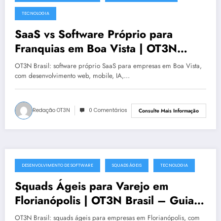
julho 19, 2025
TECNOLOGIA
SaaS vs Software Próprio para
Franquias em Boa Vista | OT3N
Brasil – Guia 1481
OT3N Brasil: software próprio SaaS para empresas em Boa Vista,
com desenvolvimento web, mobile, IA,…
Redação OT3N
0 Comentários
Consulte Mais Informação
DESENVOLVIMENTO DE SOFTWARE
SQUADS ÁGEIS
TECNOLOGIA
julho 19, 2025
Squads Ágeis para Varejo em
Florianópolis | OT3N Brasil – Guia
0991
OT3N Brasil: squads ágeis para empresas em Florianópolis, com