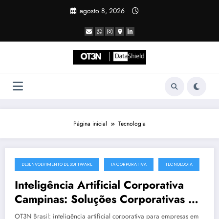
Pular
agosto 8, 2026
para
o
conteúdo
Página inicial
Tecnologia
DESENVOLVIMENTO DE SOFTWARE
IA CORPORATIVA
TECNOLOGIA
julho 19, 2025
Inteligência Artificial Corporativa
Campinas: Soluções Corporativas da
OT3N Brasil – Guia 3083
OT3N Brasil: inteligência artificial corporativa para empresas em