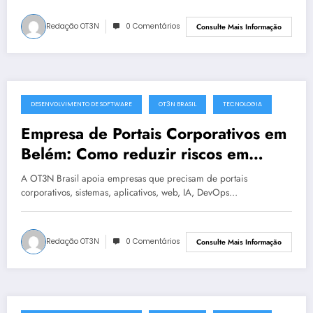
Redação OT3N
0 Comentários
Consulte Mais Informação
DESENVOLVIMENTO DE SOFTWARE
OT3N BRASIL
TECNOLOGIA
julho 2, 2025
Empresa de Portais Corporativos em
Belém: Como reduzir riscos em
projetos de tecnologia | OT3N Brasil
A OT3N Brasil apoia empresas que precisam de portais
corporativos, sistemas, aplicativos, web, IA, DevOps…
Redação OT3N
0 Comentários
Consulte Mais Informação