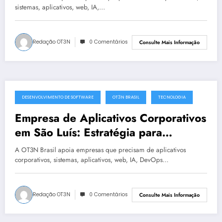
sistemas, aplicativos, web, IA,…
Redação OT3N
0 Comentários
Consulte Mais Informação
DESENVOLVIMENTO DE SOFTWARE
OT3N BRASIL
TECNOLOGIA
julho 17, 2025
Empresa de Aplicativos Corporativos
em São Luís: Estratégia para
modernização corporativa | OT3N
A OT3N Brasil apoia empresas que precisam de aplicativos
Brasil
corporativos, sistemas, aplicativos, web, IA, DevOps…
Redação OT3N
0 Comentários
Consulte Mais Informação