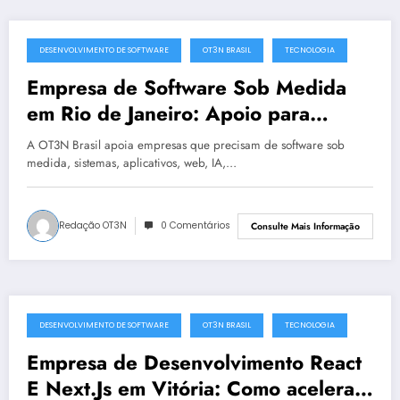
DESENVOLVIMENTO DE SOFTWARE
OT3N BRASIL
TECNOLOGIA
julho 10, 2025
Empresa de Software Sob Medida
em Rio de Janeiro: Apoio para
projetos atrasados ou críticos | OT3N
A OT3N Brasil apoia empresas que precisam de software sob
Brasil
medida, sistemas, aplicativos, web, IA,…
Redação OT3N
0 Comentários
Consulte Mais Informação
DESENVOLVIMENTO DE SOFTWARE
OT3N BRASIL
TECNOLOGIA
julho 10, 2025
Empresa de Desenvolvimento React
E Next.Js em Vitória: Como acelerar