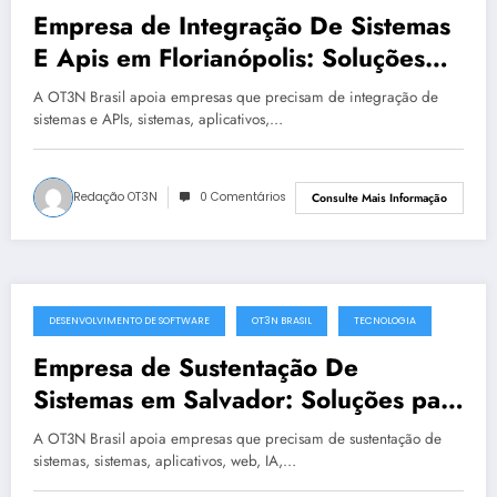
Empresa de Integração De Sistemas
E Apis em Florianópolis: Soluções
para empresas que precisam evoluir
A OT3N Brasil apoia empresas que precisam de integração de
| OT3N Brasil
sistemas e APIs, sistemas, aplicativos,…
Redação OT3N
0 Comentários
Consulte Mais Informação
DESENVOLVIMENTO DE SOFTWARE
OT3N BRASIL
TECNOLOGIA
julho 2, 2025
Empresa de Sustentação De
Sistemas em Salvador: Soluções para
empresas que precisam evoluir |
A OT3N Brasil apoia empresas que precisam de sustentação de
OT3N Brasil
sistemas, sistemas, aplicativos, web, IA,…