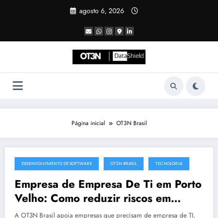
Pular
agosto 6, 2026
para
o
conteúdo
Página inicial
OT3N Brasil
DESENVOLVIMENTO DE SOFTWARE
OT3N BRASIL
TECNOLOGIA
julho 17, 2025
Empresa de Empresa De Ti em Porto
Velho: Como reduzir riscos em
projetos de tecnologia | OT3N Brasil
A OT3N Brasil apoia empresas que precisam de empresa de TI,