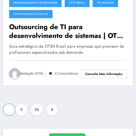
DESENVOLVIMENTO DE SOFTWARE
OT3N BRASIL
TECNOLOGIA
junho 30, 2025
TRANSFORMAÇÃO DIGITAL
Outsourcing de TI para
desenvolvimento de sistemas | OT3N
Brasil
Guia estratégico da OT3N Brasil para empresas que precisam de
profissionais especializados sob demanda.
Redação OT3N
0 Comentários
Consulte Mais Informação
Paginação
…
1
2
25
de
posts