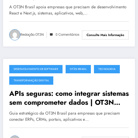
projetos digitais | OT3N Brasil
A OT3N Brasil apoia empresas que precisam de desenvolvimento
React e Next.js, sistemas, aplicativos, web,…
Redação OT3N
0 Comentários
Consulte Mais Informação
DESENVOLVIMENTO DE SOFTWARE
OT3N BRASIL
TECNOLOGIA
julho 10, 2025
TRANSFORMAÇÃO DIGITAL
APIs seguras: como integrar sistemas
sem comprometer dados | OT3N
Brasil
Guia estratégico da OT3N Brasil para empresas que precisam
conectar ERPs, CRMs, portais, aplicativos e…