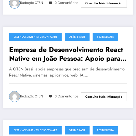
Redação OT3N
0 Comentários
Consulte Mais Informação
DESENVOLVIMENTO DE SOFTWARE
OT3N BRASIL
TECNOLOGIA
julho 9, 2025
Empresa de Desenvolvimento React
Native em João Pessoa: Apoio para
projetos atrasados ou críticos | OT3N
A OT3N Brasil apoia empresas que precisam de desenvolvimento
Brasil
React Native, sistemas, aplicativos, web, IA,…
Redação OT3N
0 Comentários
Consulte Mais Informação
DESENVOLVIMENTO DE SOFTWARE
OT3N BRASIL
TECNOLOGIA
julho 6, 2025