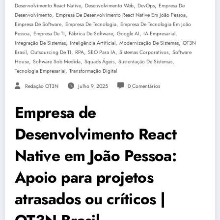
,
,
,
Desenvolvimento React Native
Desenvolvimento Web
DevOps
Empresa De
,
,
Desenvolvimento
Empresa De Desenvolvimento React Native Em João Pessoa
,
,
Empresa De Software
Empresa De Tecnologia
Empresa De Tecnologia Em João
,
,
,
,
,
Pessoa
Empresa De TI
Fábrica De Software
Google AI
IA Empresarial
,
,
,
Integração De Sistemas
Inteligência Artificial
Modernização De Sistemas
OT3N
,
,
,
,
,
Brasil
Outsourcing De TI
RPA
SEO Para IA
Sistemas Corporativos
Software
,
,
,
,
House
Software Sob Medida
Squads Ágeis
Sustentação De Sistemas
,
Tecnologia Empresarial
Transformação Digital
Redação OT3N
Julho 9, 2025
0 Comentários
Empresa de
Desenvolvimento React
Native em João Pessoa:
Apoio para projetos
atrasados ou críticos |