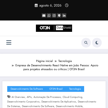
Pular
agosto 6, 2026
para
o
conteúdo
Página inicial
Tecnologia
Empresa de Desenvolvimento React Native em João Pessoa: Apoio
para projetos atrasados ou críticos | OT3N Brasil
Desenvolvimento De Software
OT3N Brasil
Tecnologia
,
,
,
,
AI Overview
APIs
Automação De Processos
Cloud Computing
,
,
Desenvolvimento Corporativo
Desenvolvimento De Aplicativos
Desenvolvimento
,
,
,
De Sistemas
Desenvolvimento De Software
Desenvolvimento Mobile