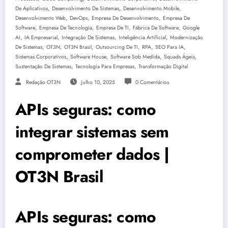
,
,
,
De Aplicativos
Desenvolvimento De Sistemas
Desenvolvimento Mobile
,
,
,
Desenvolvimento Web
DevOps
Empresa De Desenvolvimento
Empresa De
,
,
,
,
Software
Empresa De Tecnologia
Empresa De TI
Fábrica De Software
Google
,
,
,
,
AI
IA Empresarial
Integração De Sistemas
Inteligência Artificial
Modernização
,
,
,
,
,
,
De Sistemas
OT3N
OT3N Brasil
Outsourcing De TI
RPA
SEO Para IA
,
,
,
,
Sistemas Corporativos
Software House
Software Sob Medida
Squads Ágeis
,
,
Sustentação De Sistemas
Tecnologia Para Empresas
Transformação Digital
Redação OT3N
Julho 10, 2025
0 Comentários
APIs seguras: como
integrar sistemas sem
comprometer dados |
OT3N Brasil
APIs seguras: como