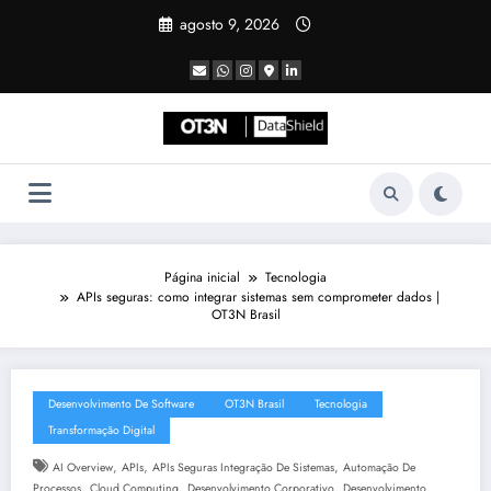
Pular
agosto 9, 2026
para
o
conteúdo
Página inicial
Tecnologia
APIs seguras: como integrar sistemas sem comprometer dados |
OT3N Brasil
Desenvolvimento De Software
OT3N Brasil
Tecnologia
Transformação Digital
,
,
,
AI Overview
APIs
APIs Seguras Integração De Sistemas
Automação De
,
,
,
Processos
Cloud Computing
Desenvolvimento Corporativo
Desenvolvimento