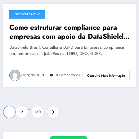
LGPD CORPORATIVO
julho 16, 2025
Como estruturar compliance para
empresas com apoio da DataShield
Brasil em João Pessoa | Série
DataShield Brasil: Consultoria LGPD para Empresas: compliance
DataShield 078
para empresas em João Pessoa. LGPD, DPO, GDPR,…
Redação OT3N
0 Comentários
Consulte Mais Informação
Paginação
…
1
2
160
de
posts