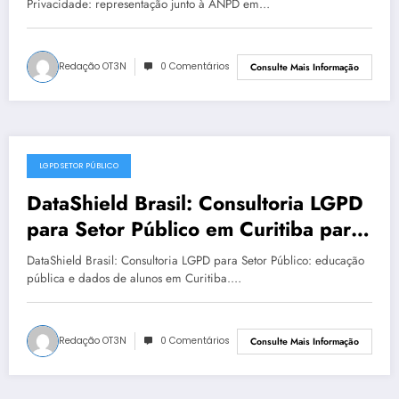
313
Privacidade: representação junto à ANPD em…
Redação OT3N
0 Comentários
Consulte Mais Informação
LGPD SETOR PÚBLICO
julho 16, 2025
DataShield Brasil: Consultoria LGPD
para Setor Público em Curitiba para
LGPD no setor público | Série
DataShield Brasil: Consultoria LGPD para Setor Público: educação
DataShield 127
pública e dados de alunos em Curitiba.…
Redação OT3N
0 Comentários
Consulte Mais Informação