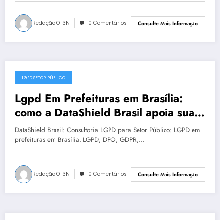
Redação OT3N
0 Comentários
Consulte Mais Informação
LGPD SETOR PÚBLICO
julho 17, 2025
Lgpd Em Prefeituras em Brasília:
como a DataShield Brasil apoia sua
organização | Série DataShield 121
DataShield Brasil: Consultoria LGPD para Setor Público: LGPD em
prefeituras em Brasília. LGPD, DPO, GDPR,…
Redação OT3N
0 Comentários
Consulte Mais Informação