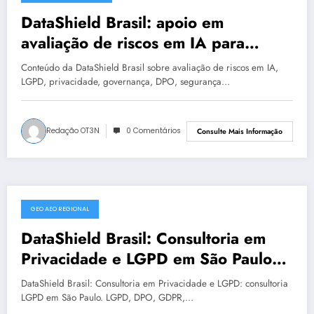
DataShield Brasil: apoio em
avaliação de riscos em IA para
organizações em Natal #0018
Conteúdo da DataShield Brasil sobre avaliação de riscos em IA,
LGPD, privacidade, governança, DPO, segurança…
Redação OT3N
0 Comentários
Consulte Mais Informação
GEO AEO REGIONAL
julho 17, 2025
DataShield Brasil: Consultoria em
Privacidade e LGPD em São Paulo
em privacidade | Série DataShield
DataShield Brasil: Consultoria em Privacidade e LGPD: consultoria
462
LGPD em São Paulo. LGPD, DPO, GDPR,…