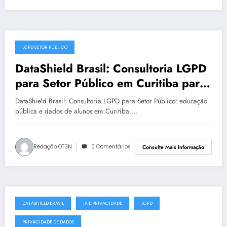
LGPD SETOR PÚBLICO
julho 19, 2025
DataShield Brasil: Consultoria LGPD
para Setor Público em Curitiba para
LGPD no setor público | Série
DataShield Brasil: Consultoria LGPD para Setor Público: educação
DataShield 127
pública e dados de alunos em Curitiba.…
Redação OT3N
0 Comentários
Consulte Mais Informação
DATASHIELD BRASIL
IA E PRIVACIDADE
LGPD
julho 18, 2025
PRIVACIDADE DE DADOS