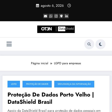
Pular
agosto 6, 2026
para
o
conteúdo
Página inicial
LGPD para empresas
LGPD
PROTEÇÃO DE DADOS
SEGURANÇA DA INFORMAÇÃO
julho 19, 2025
Proteção De Dados Porto Velho |
DataShield Brasil
Apoio da DataShield Brasil para proteção de dados pessoais em