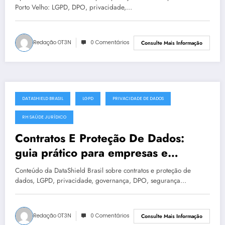
Porto Velho: LGPD, DPO, privacidade,…
Redação OT3N
0 Comentários
Consulte Mais Informação
DATASHIELD BRASIL
LGPD
PRIVACIDADE DE DADOS
julho 19, 2025
RH SAÚDE JURÍDICO
Contratos E Proteção De Dados:
guia prático para empresas e
instituições | DataShield Brasil
Conteúdo da DataShield Brasil sobre contratos e proteção de
#0400
dados, LGPD, privacidade, governança, DPO, segurança…
Redação OT3N
0 Comentários
Consulte Mais Informação