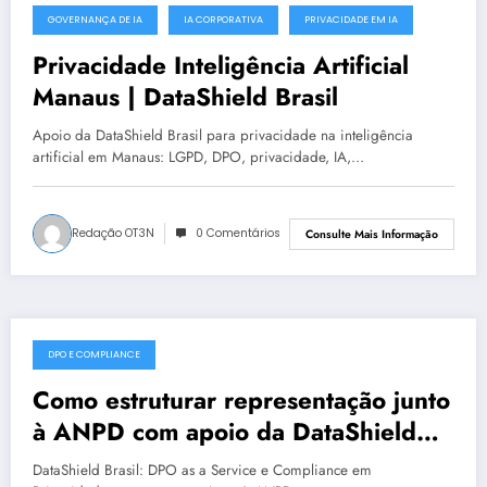
GOVERNANÇA DE IA
IA CORPORATIVA
PRIVACIDADE EM IA
julho 17, 2025
Privacidade Inteligência Artificial
Manaus | DataShield Brasil
Apoio da DataShield Brasil para privacidade na inteligência
artificial em Manaus: LGPD, DPO, privacidade, IA,…
Redação OT3N
0 Comentários
Consulte Mais Informação
DPO E COMPLIANCE
julho 16, 2025
Como estruturar representação junto
à ANPD com apoio da DataShield
Brasil em Vitória | Série DataShield
DataShield Brasil: DPO as a Service e Compliance em