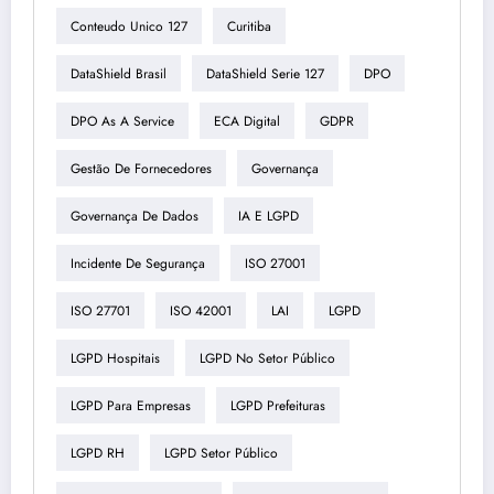
Conteudo Unico 127
Curitiba
DataShield Brasil
DataShield Serie 127
DPO
DPO As A Service
ECA Digital
GDPR
Gestão De Fornecedores
Governança
Governança De Dados
IA E LGPD
Incidente De Segurança
ISO 27001
ISO 27701
ISO 42001
LAI
LGPD
LGPD Hospitais
LGPD No Setor Público
LGPD Para Empresas
LGPD Prefeituras
LGPD RH
LGPD Setor Público