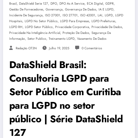
,
,
,
,
,
,
Brasil
DataShield Serie 127
DPO
DPO As A Service
ECA Digital
GDPR
,
,
,
,
Gestão De Fornecedores
Governança
Governança De Dados
IA E LGPD
,
,
,
,
,
,
Incidente De Segurança
ISO 27001
ISO 27701
ISO 42001
LAI
LGPD
LGPD
,
,
,
,
Hospitais
LGPD No Setor Público
LGPD Para Empresas
LGPD Prefeituras
,
,
,
,
LGPD RH
LGPD Setor Público
Privacidade Corporativa
Privacidade De Dados
,
,
Privacidade Na Inteligência Artificial
Proteção De Dados
Segurança Da
,
,
,
Informação
Setor Publico
Treinamento LGPD
Vazamento De Dados
Redação OT3N
Julho 19, 2025
0 Comentários
DataShield Brasil:
Consultoria LGPD para
Setor Público em Curitiba
para LGPD no setor
público | Série DataShield
127