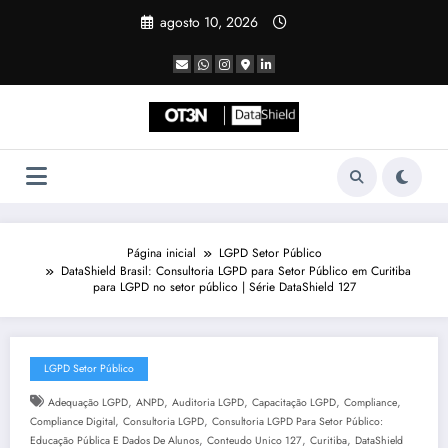
Pular
agosto 10, 2026
para
o
conteúdo
Página inicial
LGPD Setor Público
DataShield Brasil: Consultoria LGPD para Setor Público em Curitiba
para LGPD no setor público | Série DataShield 127
LGPD Setor Público
,
,
,
,
,
Adequação LGPD
ANPD
Auditoria LGPD
Capacitação LGPD
Compliance
,
,
Compliance Digital
Consultoria LGPD
Consultoria LGPD Para Setor Público:
,
,
,
Educação Pública E Dados De Alunos
Conteudo Unico 127
Curitiba
DataShield