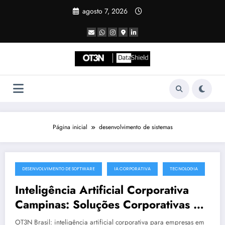
Pular
agosto 7, 2026
para
o
conteúdo
Página inicial
desenvolvimento de sistemas
DESENVOLVIMENTO DE SOFTWARE
IA CORPORATIVA
TECNOLOGIA
julho 19, 2025
Inteligência Artificial Corporativa
Campinas: Soluções Corporativas da
OT3N Brasil – Guia 3083
OT3N Brasil: inteligência artificial corporativa para empresas em