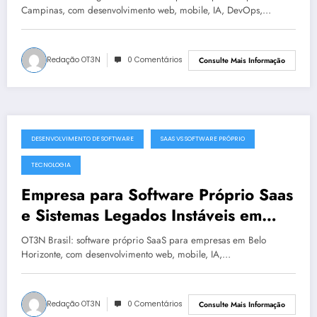
Campinas, com desenvolvimento web, mobile, IA, DevOps,…
Redação OT3N
0 Comentários
Consulte Mais Informação
DESENVOLVIMENTO DE SOFTWARE
SAAS VS SOFTWARE PRÓPRIO
julho 19, 2025
TECNOLOGIA
Empresa para Software Próprio Saas
e Sistemas Legados Instáveis em
Belo Horizonte | OT3N Brasil – Guia
OT3N Brasil: software próprio SaaS para empresas em Belo
3449
Horizonte, com desenvolvimento web, mobile, IA,…
Redação OT3N
0 Comentários
Consulte Mais Informação