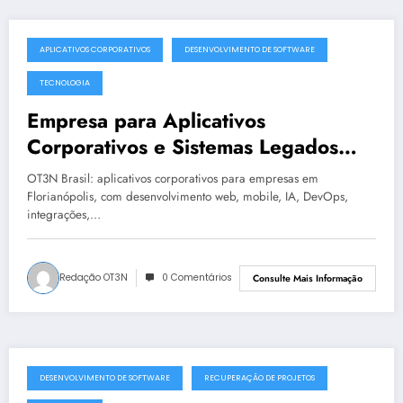
APLICATIVOS CORPORATIVOS
DESENVOLVIMENTO DE SOFTWARE
julho 19, 2025
TECNOLOGIA
Empresa para Aplicativos
Corporativos e Sistemas Legados
Instáveis em Florianópolis | OT3N
OT3N Brasil: aplicativos corporativos para empresas em
Brasil – Guia 1439
Florianópolis, com desenvolvimento web, mobile, IA, DevOps,
integrações,…
Redação OT3N
0 Comentários
Consulte Mais Informação
DESENVOLVIMENTO DE SOFTWARE
RECUPERAÇÃO DE PROJETOS
julho 19, 2025