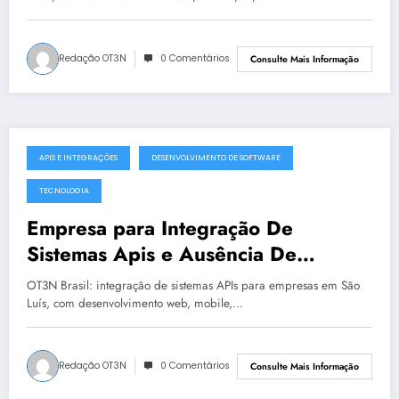
Redação OT3N
0 Comentários
Consulte Mais Informação
APIS E INTEGRAÇÕES
DESENVOLVIMENTO DE SOFTWARE
julho 19, 2025
TECNOLOGIA
Empresa para Integração De
Sistemas Apis e Ausência De
Governança Técnica em São Luís |
OT3N Brasil: integração de sistemas APIs para empresas em São
OT3N Brasil – Guia 2199
Luís, com desenvolvimento web, mobile,…
Redação OT3N
0 Comentários
Consulte Mais Informação