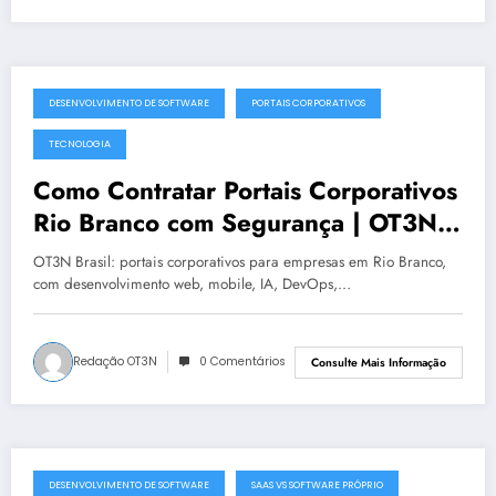
DESENVOLVIMENTO DE SOFTWARE
PORTAIS CORPORATIVOS
julho 19, 2025
TECNOLOGIA
Como Contratar Portais Corporativos
Rio Branco com Segurança | OT3N
Brasil
OT3N Brasil: portais corporativos para empresas em Rio Branco,
com desenvolvimento web, mobile, IA, DevOps,…
Redação OT3N
0 Comentários
Consulte Mais Informação
DESENVOLVIMENTO DE SOFTWARE
SAAS VS SOFTWARE PRÓPRIO