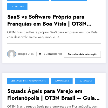
julho 19, 2025
TECNOLOGIA
SaaS vs Software Próprio para
Franquias em Boa Vista | OT3N
Brasil – Guia 1481
OT3N Brasil: software próprio SaaS para empresas em Boa Vista,
com desenvolvimento web, mobile, IA,…
Redação OT3N
0 Comentários
Consulte Mais Informação
DESENVOLVIMENTO DE SOFTWARE
SQUADS ÁGEIS
TECNOLOGIA
julho 19, 2025
Squads Ágeis para Varejo em
Florianópolis | OT3N Brasil – Guia
0991
OT3N Brasil: squads ágeis para empresas em Florianópolis, com