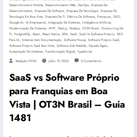
,
,
,
Desenvolvimento Mobile
Desenvolvimento Web
DevOps
Empresa De
,
,
,
Desenvolvimento
Empresa De Software
Empresa De Tecnologia
Empresa De
,
,
,
,
,
Tecnologia Em Boa Vista
Empresa De TI
Fábrica De Software
Franquias
GEO
,
,
,
,
Google AI
IA Empresarial
Integração De Sistemas
Inteligência Artificial
,
,
,
,
,
Modernização De Sistemas
MVP
Next.js
Node.js
OT3N Brasil
Outsourcing De
,
,
,
,
,
,
,
TI
PostgreSQL
React
React Native
RPA
SaaS
SaaS Vs Software Próprio
SEO
,
,
,
,
Para IA
Sistemas Sem Documentação
Software House
Software Próprio SaaS
,
,
,
Software Próprio SaaS Boa Vista
Software Sob Medida
Squads Ágeis
,
,
Sustentação De Sistemas
Transformação Digital
TypeScript
Redação OT3N
Julho 19, 2025
0 Comentários
SaaS vs Software Próprio
para Franquias em Boa
Vista | OT3N Brasil – Guia
1481