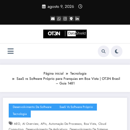
Pular
agosto 9, 2026
para
o
conteúdo
Página inicial
Tecnologia
SaaS vs Software Próprio para Franquias em Boa Vista | OT3N Brasil
– Guia 1481
Desenvolvimento De Software
SaaS Vs Software Próprio
Tecnologia
,
,
,
,
,
AEO
AI Overview
APIs
Automação De Processos
Boa Vista
Cloud
,
,
,
Computing
Desenvolvimento De Aplicativos
Desenvolvimento De Sistemas