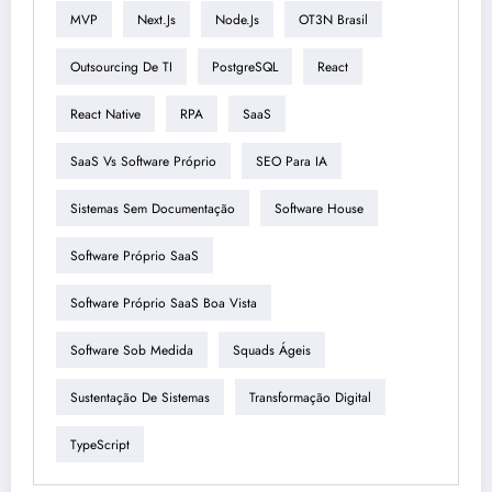
MVP
Next.js
Node.js
OT3N Brasil
Outsourcing De TI
PostgreSQL
React
React Native
RPA
SaaS
SaaS Vs Software Próprio
SEO Para IA
Sistemas Sem Documentação
Software House
Software Próprio SaaS
Software Próprio SaaS Boa Vista
Software Sob Medida
Squads Ágeis
Sustentação De Sistemas
Transformação Digital
TypeScript