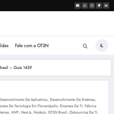
didas
Fale com a OT3N
Brasil – Guia 1439
,
,
Desenvolvimento De Aplicativos
Desenvolvimento De Sistemas
,
,
resa De Tecnologia Em Florianópolis
Empresa De TI
Fábrica
,
,
,
,
,
,
stemas
MVP
Next.js
Node.js
OT3N Brasil
Outsourcing De TI