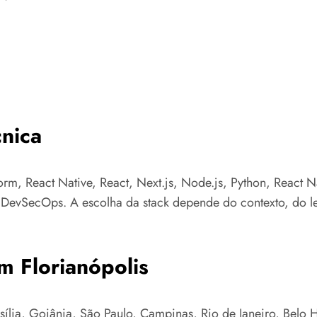
nica
orm, React Native, React, Next.js, Node.js, Python, React 
e DevSecOps. A escolha da stack depende do contexto, do l
m Florianópolis
lia, Goiânia, São Paulo, Campinas, Rio de Janeiro, Belo Hor