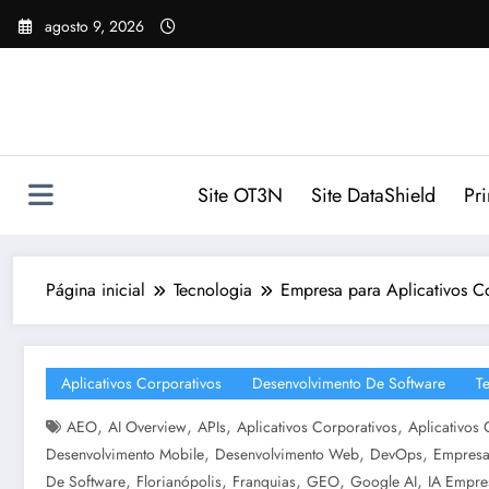
Pular
agosto 9, 2026
para
o
conteúdo
Site OT3N
Site DataShield
Pr
Página inicial
Tecnologia
Empresa para Aplicativos Co
Aplicativos Corporativos
Desenvolvimento De Software
T
,
,
,
,
AEO
AI Overview
APIs
Aplicativos Corporativos
Aplicativos 
,
,
,
Desenvolvimento Mobile
Desenvolvimento Web
DevOps
Empresa
,
,
,
,
,
De Software
Florianópolis
Franquias
GEO
Google AI
IA Empres