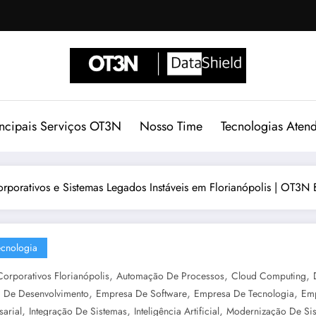
incipais Serviços OT3N
Nosso Time
Tecnologias Aten
rporativos e Sistemas Legados Instáveis em Florianópolis | OT3N 
ecnologia
,
,
,
Corporativos Florianópolis
Automação De Processos
Cloud Computing
,
,
,
 De Desenvolvimento
Empresa De Software
Empresa De Tecnologia
Emp
,
,
,
arial
Integração De Sistemas
Inteligência Artificial
Modernização De Si