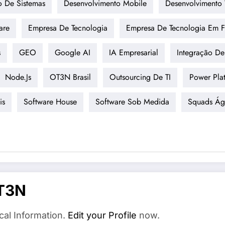
o De Sistemas
Desenvolvimento Mobile
Desenvolvimento
are
Empresa De Tecnologia
Empresa De Tecnologia Em Fl
s
GEO
Google AI
IA Empresarial
Integração De
Node.js
OT3N Brasil
Outsourcing De TI
Power Pla
is
Software House
Software Sob Medida
Squads Ág
T3N
cal Information.
Edit your Profile
now.