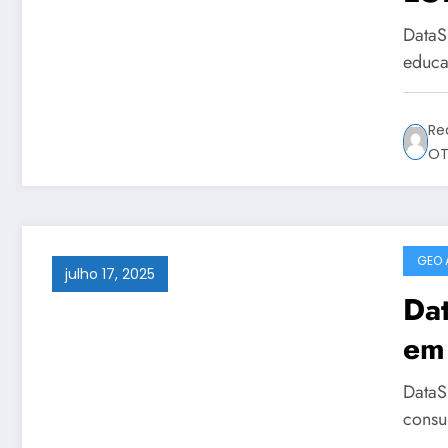
Cur
DataS
púb
educa
Re
OT
GEO 
julho 17, 2025
Dat
em
Pau
DataS
Da
consu