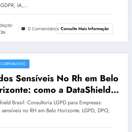
 GDPR, IA,…
taShield 084
dação
Consulte Mais Informação
0 Comentários
3N
 CORPORATIVO
dos Sensíveis No Rh em Belo
izonte: como a DataShield
sil apoia sua organização |
hield Brasil: Consultoria LGPD para Empresas:
rie DataShield 066
 sensíveis no RH em Belo Horizonte. LGPD, DPO,