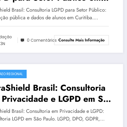
itiba para LGPD no setor
hield Brasil: Consultoria LGPD para Setor Público:
lico | Série DataShield 127
ção pública e dados de alunos em Curitiba.…
dação
Consulte Mais Informação
0 Comentários
3N
AEO REGIONAL
aShield Brasil: Consultoria
 Privacidade e LGPD em São
lo em privacidade | Série
hield Brasil: Consultoria em Privacidade e LGPD:
taShield 462
ltoria LGPD em São Paulo. LGPD, DPO, GDPR,…