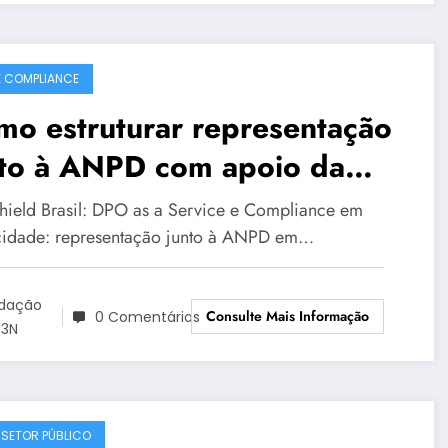
E COMPLIANCE
o estruturar representação
nto à ANPD com apoio da
aShield Brasil em Vitória |
hield Brasil: DPO as a Service e Compliance em
ie DataShield 313
cidade: representação junto à ANPD em…
dação
Consulte Mais Informação
0 Comentários
3N
 SETOR PÚBLICO