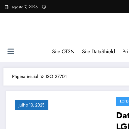
Pular
agosto 7, 2026
para
o
conteúdo
Site OT3N
Site DataShield
Pr
Página inicial
ISO 27701
LGPD
julho 19, 2025
Dat
LG