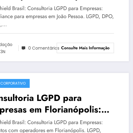
aShield Brasil em João
hield Brasil: Consultoria LGPD para Empresas:
soa | Série DataShield 078
iance para empresas em João Pessoa. LGPD, DPO,
R,…
dação
Consulte Mais Informação
0 Comentários
3N
 CORPORATIVO
nsultoria LGPD para
resas em Florianópolis:
a prático para reduzir riscos
hield Brasil: Consultoria LGPD para Empresas:
LGPD corporativa | Série
atos com operadores em Florianópolis. LGPD,