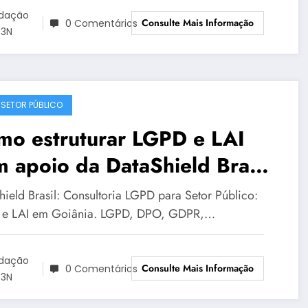
dação
Consulte Mais Informação
0 Comentários
3N
 SETOR PÚBLICO
mo estruturar LGPD e LAI
 apoio da DataShield Brasil
Goiânia | Série DataShield
hield Brasil: Consultoria LGPD para Setor Público:
3
e LAI em Goiânia. LGPD, DPO, GDPR,…
dação
Consulte Mais Informação
0 Comentários
3N