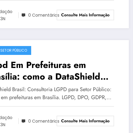
dação
Consulte Mais Informação
0 Comentários
3N
 SETOR PÚBLICO
pd Em Prefeituras em
sília: como a DataShield
sil apoia sua organização |
hield Brasil: Consultoria LGPD para Setor Público:
ie DataShield 121
em prefeituras em Brasília. LGPD, DPO, GDPR,…
dação
Consulte Mais Informação
0 Comentários
3N