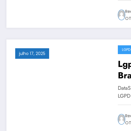
Re
OT
LGPD
julho 17, 2025
Lg
Bra
Bra
DataS
Sér
LGPD 
Re
OT