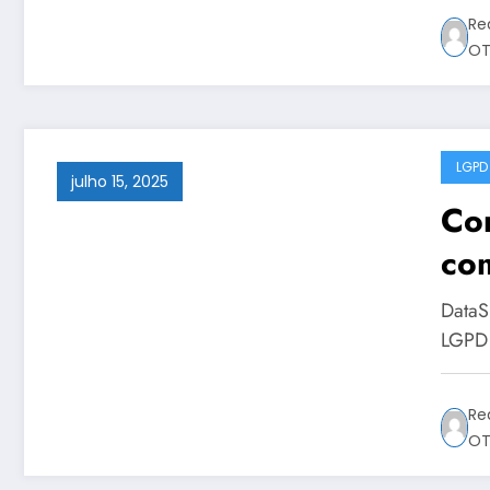
Re
OT
LGPD
julho 15, 2025
Co
com
em 
DataS
10
LGPD 
Re
OT