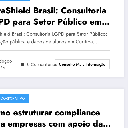
aShield Brasil: Consultoria
PD para Setor Público em
itiba para LGPD no setor
hield Brasil: Consultoria LGPD para Setor Público:
lico | Série DataShield 127
ção pública e dados de alunos em Curitiba.…
dação
Consulte Mais Informação
0 Comentários
3N
 CORPORATIVO
mo estruturar compliance
ra empresas com apoio da