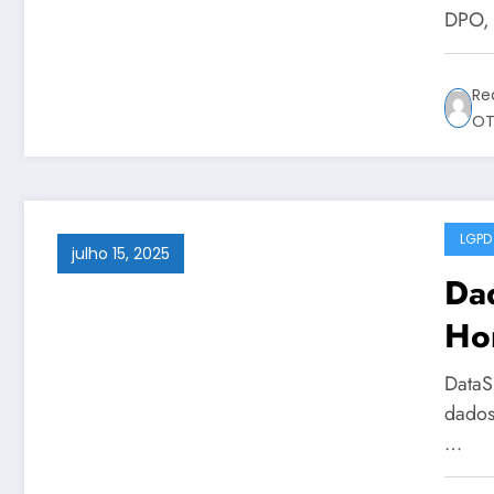
DPO,
Da
Re
OT
LGPD
julho 15, 2025
Da
Hor
Bra
DataS
Sé
dados
…