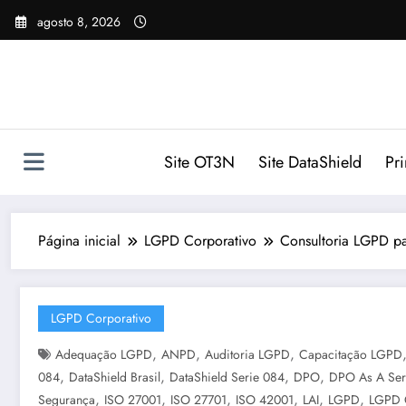
Pular
agosto 8, 2026
para
o
conteúdo
Site OT3N
Site DataShield
Pr
Página inicial
LGPD Corporativo
Consultoria LGPD pa
LGPD Corporativo
,
,
,
Adequação LGPD
ANPD
Auditoria LGPD
Capacitação LGPD
,
,
,
,
084
DataShield Brasil
DataShield Serie 084
DPO
DPO As A Ser
,
,
,
,
,
,
Segurança
ISO 27001
ISO 27701
ISO 42001
LAI
LGPD
LGPD 