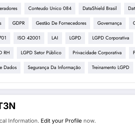
eradores
Conteudo Unico 084
DataShield Brasil
Dat
s
GDPR
Gestão De Fornecedores
Governança
701
ISO 42001
LAI
LGPD
LGPD Corporativa
D RH
LGPD Setor Público
Privacidade Corporativa
De Dados
Segurança Da Informação
Treinamento LGPD
T3N
cal Information.
Edit your Profile
now.