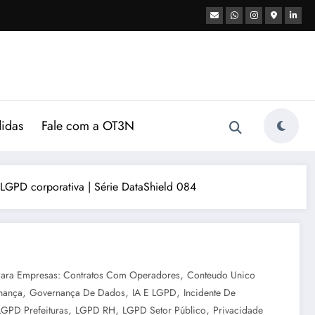
didas
Fale com a OT3N
 LGPD corporativa | Série DataShield 084
,
Para Empresas: Contratos Com Operadores
Conteudo Unico
,
,
,
nança
Governança De Dados
IA E LGPD
Incidente De
,
,
,
LGPD Prefeituras
LGPD RH
LGPD Setor Público
Privacidade