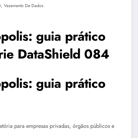
,
D
Vazamento De Dados
olis: guia prático
érie DataShield 084
olis: guia prático
tória para empresas privadas, órgãos públicos e