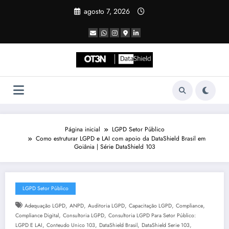
Pular
agosto 7, 2026
para
o
conteúdo
Página inicial
LGPD Setor Público
Como estruturar LGPD e LAI com apoio da DataShield Brasil em
Goiânia | Série DataShield 103
LGPD Setor Público
,
,
,
,
,
Adequação LGPD
ANPD
Auditoria LGPD
Capacitação LGPD
Compliance
,
,
Compliance Digital
Consultoria LGPD
Consultoria LGPD Para Setor Público:
,
,
,
,
LGPD E LAI
Conteudo Unico 103
DataShield Brasil
DataShield Serie 103