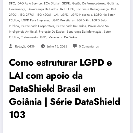
,
,
,
,
,
,
DPO
DPO As A Service
ECA Digital
GDPR
Gestão De Fornecedores
Goiânia
,
,
,
,
Governança
Governança De Dados
IA E LGPD
Incidente De Segurança
ISO
,
,
,
,
,
,
27001
ISO 27701
ISO 42001
LAI
LGPD
LGPD Hospitais
LGPD No Setor
,
,
,
,
Público
LGPD Para Empresas
LGPD Prefeituras
LGPD RH
LGPD Setor
,
,
,
Público
Privacidade Corporativa
Privacidade De Dados
Privacidade Na
,
,
,
Inteligência Artificial
Proteção De Dados
Segurança Da Informação
Setor
,
,
Publico
Treinamento LGPD
Vazamento De Dados
Redação OT3N
Julho 15, 2025
0 Comentários
Como estruturar LGPD e
LAI com apoio da
DataShield Brasil em
Goiânia | Série DataShield
103