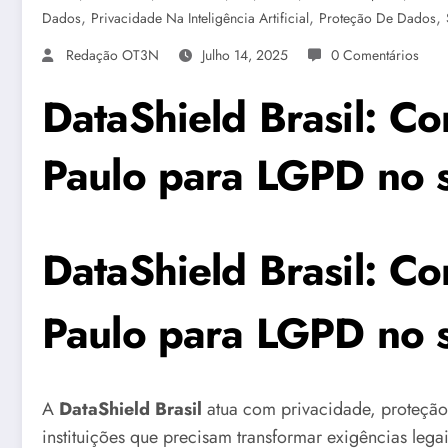
,
,
,
Dados
Privacidade Na Inteligência Artificial
Proteção De Dados
Redação OT3N
Julho 14, 2025
0 Comentários
DataShield Brasil: C
Paulo para LGPD no s
DataShield Brasil: C
Paulo para LGPD no s
A
DataShield Brasil
atua com privacidade, proteção
instituições que precisam transformar exigências leg