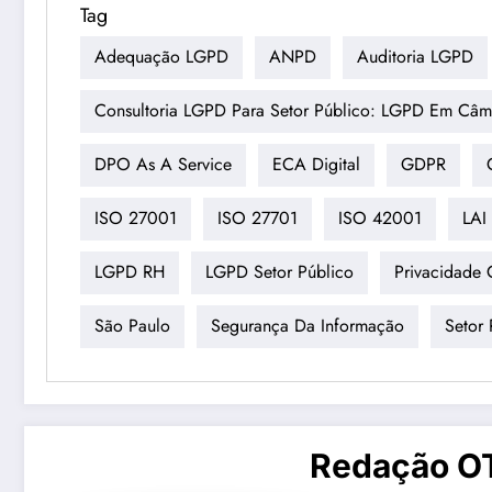
Tag
Adequação LGPD
ANPD
Auditoria LGPD
Consultoria LGPD Para Setor Público: LGPD Em Câm
DPO As A Service
ECA Digital
GDPR
ISO 27001
ISO 27701
ISO 42001
LAI
LGPD RH
LGPD Setor Público
Privacidade 
São Paulo
Segurança Da Informação
Setor 
Redação O