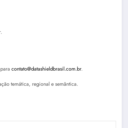
.
 para
contato@datashieldbrasil.com.br
.
ção temática, regional e semântica.