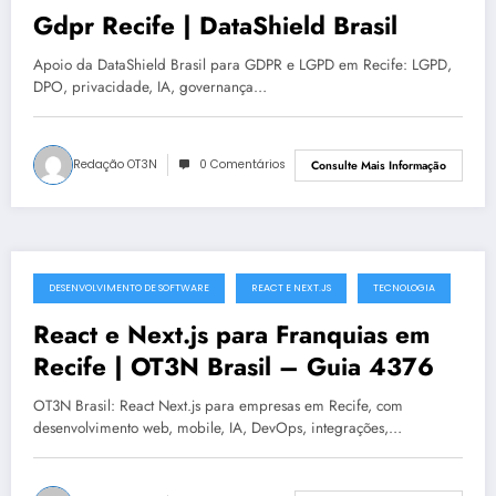
Gdpr Recife | DataShield Brasil
Apoio da DataShield Brasil para GDPR e LGPD em Recife: LGPD,
DPO, privacidade, IA, governança…
Redação OT3N
0 Comentários
Consulte Mais Informação
DESENVOLVIMENTO DE SOFTWARE
REACT E NEXT.JS
TECNOLOGIA
julho 8, 2025
React e Next.js para Franquias em
Recife | OT3N Brasil – Guia 4376
OT3N Brasil: React Next.js para empresas em Recife, com
desenvolvimento web, mobile, IA, DevOps, integrações,…