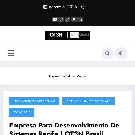
Pular
agosto 6, 2026
para
o
conteúdo
Página inicial
Recife
DESENVOLVIMENTO DE SISTEMAS
DESENVOLVIMENTO DE SOFTWARE
julho 18, 2025
TECNOLOGIA
Empresa Para Desenvolvimento De
Sistemas Recife | OT3N Brasil