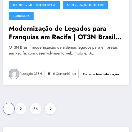
DESENVOLVIMENTO DE SOFTWARE
MODERNIZAÇÃO DE LEGADOS
julho 5, 2025
TECNOLOGIA
Modernização de Legados para
Franquias em Recife | OT3N Brasil –
Guia 2276
OT3N Brasil: modernização de sistemas legados para empresas
em Recife, com desenvolvimento web, mobile, IA,…
Redação OT3N
0 Comentários
Consulte Mais Informação
Paginação
…
1
2
36
de
posts