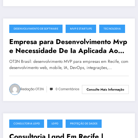
DESENVOLVIMENTO DE SOFTWARE
MVP E STARTUPS
TECNOLOGIA
julho 17, 2025
Empresa para Desenvolvimento Mvp
e Necessidade De Ia Aplicada Ao
Negócio em Recife | OT3N Brasil –
OT3N Brasil: desenvolvimento MVP para empresas em Recife, com
Guia 4264
desenvolvimento web, mobile, IA, DevOps, integrações,…
Redação OT3N
0 Comentários
Consulte Mais Informação
CONSULTORIA LGPD
LGPD
PROTEÇÃO DE DADOS
julho 16, 2025
Consultoria Lgpd Em Recife |