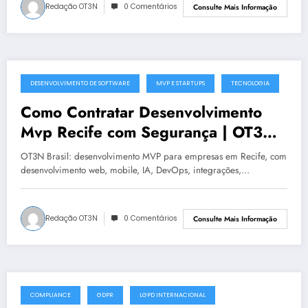
Redação OT3N
0 Comentários
Consulte Mais Informação
DESENVOLVIMENTO DE SOFTWARE
MVP E STARTUPS
TECNOLOGIA
julho 12, 2025
Como Contratar Desenvolvimento
Mvp Recife com Segurança | OT3N
Brasil – Guia 3592
OT3N Brasil: desenvolvimento MVP para empresas em Recife, com
desenvolvimento web, mobile, IA, DevOps, integrações,…
Redação OT3N
0 Comentários
Consulte Mais Informação
COMPLIANCE
GDPR
LGPD INTERNACIONAL
julho 10, 2025