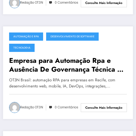
Redação OT3N
0 Comentários
Consulte Mais Informação
AUTOMAÇÃO E RPA
DESENVOLVIMENTO DE SOFTWARE
julho 8, 2025
TECNOLOGIA
Empresa para Automação Rpa e
Ausência De Governança Técnica em
Recife | OT3N Brasil – Guia 2724
OT3N Brasil: automação RPA para empresas em Recife, com
desenvolvimento web, mobile, IA, DevOps, integrações,…
Redação OT3N
0 Comentários
Consulte Mais Informação