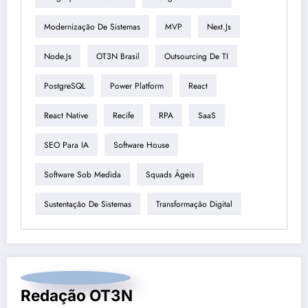
Modernização De Sistemas
MVP
Next.js
Node.js
OT3N Brasil
Outsourcing De TI
PostgreSQL
Power Platform
React
React Native
Recife
RPA
SaaS
SEO Para IA
Software House
Software Sob Medida
Squads Ágeis
Sustentação De Sistemas
Transformação Digital
Redação OT3N