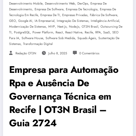
,
,
,
Desenvolvimento Mobile
Desenvolvimento Web
DevOps
Empresa De
,
,
,
Desenvolvimento
Empresa De Software
Empresa De Tecnologia
Empresa De
,
,
,
,
Tecnologia Em Recife
Empresa De TI
Empresas Privadas
Fábrica De Software
,
,
,
,
,
GEO
Google AI
IA Empresarial
Integração De Sistemas
Inteligência Artificial
,
,
,
,
,
Modernização De Sistemas
MVP
Next.js
Node.js
OT3N Brasil
Outsourcing De
,
,
,
,
,
,
,
,
TI
PostgreSQL
Power Platform
React
React Native
Recife
RPA
SaaS
SEO
,
,
,
,
Para IA
Software House
Software Sob Medida
Squads Ágeis
Sustentação De
,
Sistemas
Transformação Digital
Redação OT3N
Julho 8, 2025
0 Comentários
Empresa para Automação
Rpa e Ausência De
Governança Técnica em
Recife | OT3N Brasil –
Guia 2724