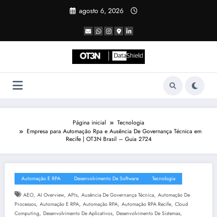
Pular
agosto 6, 2026
para
o
conteúdo
Página inicial
Tecnologia
Empresa para Automação Rpa e Ausência De Governança Técnica em
Recife | OT3N Brasil – Guia 2724
Automação E RPA
Desenvolvimento De Software
Tecnologia
,
,
,
,
AEO
AI Overview
APIs
Ausência De Governança Técnica
Automação De
,
,
,
,
Processos
Automação E RPA
Automação RPA
Automação RPA Recife
Cloud
,
,
,
Computing
Desenvolvimento De Aplicativos
Desenvolvimento De Sistemas