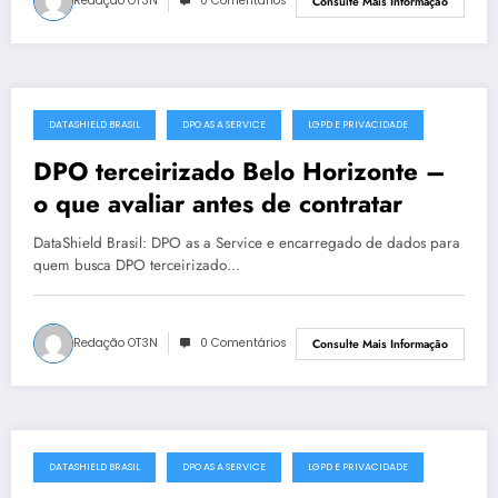
Redação OT3N
0 Comentários
Consulte Mais Informação
DATASHIELD BRASIL
DPO AS A SERVICE
LGPD E PRIVACIDADE
junho 25, 2025
DPO terceirizado Belo Horizonte –
o que avaliar antes de contratar
DataShield Brasil: DPO as a Service e encarregado de dados para
quem busca DPO terceirizado…
Redação OT3N
0 Comentários
Consulte Mais Informação
DATASHIELD BRASIL
DPO AS A SERVICE
LGPD E PRIVACIDADE
junho 24, 2025