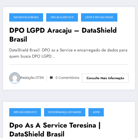
DATASHIELD BRASIL
DPO AS A SERVICE
LGPD E PRIVACIDADE
julho 11, 2025
DPO LGPD Aracaju – DataShield
Brasil
DataShield Brasil: DPO as a Service e encarregado de dados para
quem busca DPO LGPD…
Redação OT3N
0 Comentários
Consulte Mais Informação
DPO AS A SERVICE
GOVERNANÇA DE DADOS
LGPD
julho 5, 2025
Dpo As A Service Teresina |
DataShield Brasil