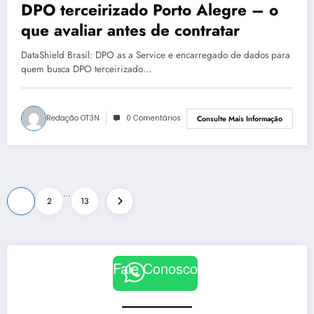
DPO terceirizado Porto Alegre – o
que avaliar antes de contratar
DataShield Brasil: DPO as a Service e encarregado de dados para
quem busca DPO terceirizado…
Redação OT3N
0 Comentários
Consulte Mais Informação
Paginação
…
1
2
13
de
posts
Fale Conosco