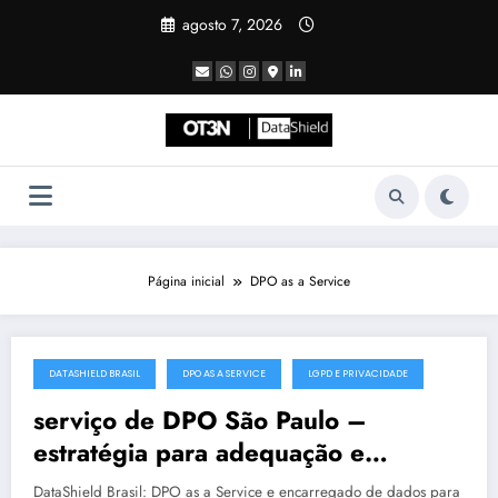
Pular
agosto 7, 2026
para
o
conteúdo
Página inicial
DPO as a Service
DATASHIELD BRASIL
DPO AS A SERVICE
LGPD E PRIVACIDADE
julho 19, 2025
serviço de DPO São Paulo –
estratégia para adequação e
maturidade
DataShield Brasil: DPO as a Service e encarregado de dados para