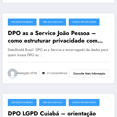
DATASHIELD BRASIL
DPO AS A SERVICE
LGPD E PRIVACIDADE
junho 28, 2025
DPO as a Service João Pessoa –
como estruturar privacidade com
segurança
DataShield Brasil: DPO as a Service e encarregado de dados para
quem busca DPO as…
Redação OT3N
0 Comentários
Consulte Mais Informação
DATASHIELD BRASIL
DPO AS A SERVICE
LGPD E PRIVACIDADE
junho 26, 2025
DPO LGPD Cuiabá – orientação