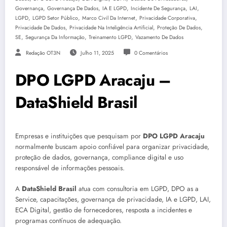
,
,
,
,
,
Governança
Governança De Dados
IA E LGPD
Incidente De Segurança
LAI
,
,
,
,
LGPD
LGPD Setor Público
Marco Civil Da Internet
Privacidade Corporativa
,
,
,
Privacidade De Dados
Privacidade Na Inteligência Artificial
Proteção De Dados
,
,
,
SE
Segurança Da Informação
Treinamento LGPD
Vazamento De Dados
Redação OT3N
Julho 11, 2025
0 Comentários
DPO LGPD Aracaju –
DataShield Brasil
Empresas e instituições que pesquisam por
DPO LGPD Aracaju
normalmente buscam apoio confiável para organizar privacidade,
proteção de dados, governança, compliance digital e uso
responsável de informações pessoais.
A
DataShield Brasil
atua com consultoria em LGPD, DPO as a
Service, capacitações, governança de privacidade, IA e LGPD, LAI,
ECA Digital, gestão de fornecedores, resposta a incidentes e
programas contínuos de adequação.