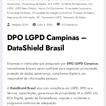
,
,
,
,
,
Governança
Governança De Dados
IA E LGPD
Incidente De Segurança
LAI
,
,
,
,
LGPD
LGPD Setor Público
Marco Civil Da Internet
Privacidade Corporativa
,
,
,
Privacidade De Dados
Privacidade Na Inteligência Artificial
Proteção De Dados
,
,
,
Segurança Da Informação
SP
Treinamento LGPD
Vazamento De Dados
Redação OT3N
Julho 2, 2025
0 Comentários
DPO LGPD Campinas –
DataShield Brasil
Empresas e instituições que pesquisam por
DPO LGPD Campinas
normalmente buscam apoio confiável para organizar privacidade,
proteção de dados, governança, compliance digital e uso
responsável de informações pessoais.
A
DataShield Brasil
atua com consultoria em LGPD, DPO as a
Service, capacitações, governança de privacidade, IA e LGPD, LAI,
ECA Digital, gestão de fornecedores, resposta a incidentes e
programas contínuos de adequação.