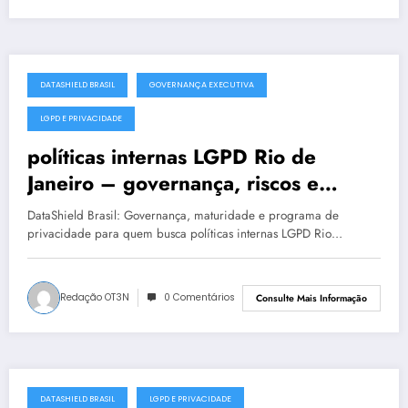
DATASHIELD BRASIL
GOVERNANÇA EXECUTIVA
julho 19, 2025
LGPD E PRIVACIDADE
políticas internas LGPD Rio de
Janeiro – governança, riscos e
conformidade
DataShield Brasil: Governança, maturidade e programa de
privacidade para quem busca políticas internas LGPD Rio…
Redação OT3N
0 Comentários
Consulte Mais Informação
DATASHIELD BRASIL
LGPD E PRIVACIDADE