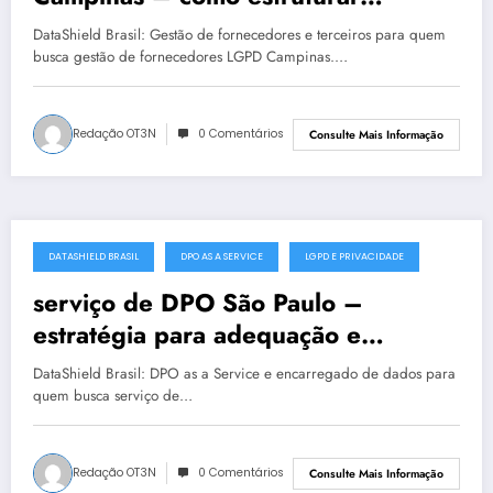
privacidade com segurança
DataShield Brasil: Gestão de fornecedores e terceiros para quem
busca gestão de fornecedores LGPD Campinas.…
Redação OT3N
0 Comentários
Consulte Mais Informação
DATASHIELD BRASIL
DPO AS A SERVICE
LGPD E PRIVACIDADE
julho 19, 2025
serviço de DPO São Paulo –
estratégia para adequação e
maturidade
DataShield Brasil: DPO as a Service e encarregado de dados para
quem busca serviço de…
Redação OT3N
0 Comentários
Consulte Mais Informação