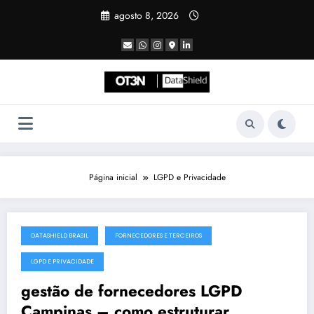
Pular
agosto 8, 2026
para
o
conteúdo
Página inicial
LGPD e Privacidade
DATASHIELD BRASIL
FORNECEDORES E TERCEIROS
julho 19, 2025
LGPD E PRIVACIDADE
gestão de fornecedores LGPD
Campinas – como estruturar