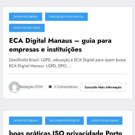
DATASHIELD BRASIL
EDUCAÇÃO E ECA DIGITAL
julho 18, 2025
LGPD E PRIVACIDADE
ECA Digital Manaus – guia para
empresas e instituições
DataShield Brasil: LGPD, educação e ECA Digital para quem busca
ECA Digital Manaus. LGPD, DPO,…
Redação OT3N
0 Comentários
Consulte Mais Informação
DATASHIELD BRASIL
ISO COMO REFERÊNCIA
LGPD E PRIVACIDADE
julho 18, 2025
boas práticas ISO privacidade Porto