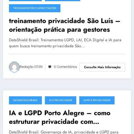
julho 19, 2025
TREINAMENTOS E CAPACITAÇÕES
treinamento privacidade São Luís –
orientação prática para gestores
DataShield Brasil: Treinamentos LGPD, LAI, ECA Digital e IA para
quem busca treinamento privacidade São…
Redação OT3N
0 Comentários
Consulte Mais Informação
DATASHIELD BRASIL
IA E PRIVACIDADE
LGPD E PRIVACIDADE
julho 18, 2025
IA e LGPD Porto Alegre – como
estruturar privacidade com
segurança
DataShield Brasil: Governança de IA, privacidade e LGPD para