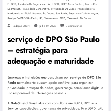
,
,
,
,
,
E LGPD
Incidente De Segurança
LAI
LGPD
LGPD Setor Público
Marco Civil
,
,
,
Da Internet
Privacidade Corporativa
Privacidade De Dados
Privacidade Na
,
,
,
,
Inteligência Artificial
Proteção De Dados
São Paulo
Segurança Da Informação
,
,
,
Serviço De DPO São Paulo
SP
Treinamento LGPD
Vazamento De Dados
Redação OT3N
Julho 19, 2025
0 Comentários
serviço de DPO São Paulo
– estratégia para
adequação e maturidade
Empresas e instituições que pesquisam por
serviço de DPO São
Paulo
normalmente buscam apoio confiável para organizar
privacidade, proteção de dados, governança, compliance digital e
uso responsável de informações pessoais.
A
DataShield Brasil
atua com consultoria em LGPD, DPO as a
Service, capacitações, governança de privacidade, IA e LGPD, LAI,