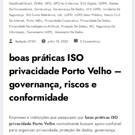
,
,
,
,
,
,
DataShield Brasil
DORA
DPO
DPO As A Service
ECA Digital
GDPR
Gestão
,
,
,
,
De Fornecedores
Governança
Governança De Dados
IA E LGPD
Incidente De
,
,
,
,
,
Segurança
ISO Como Referência
LAI
LGPD
LGPD Setor Público
Marco Civil
,
,
,
,
Da Internet
Porto Velho
Privacidade Corporativa
Privacidade De Dados
,
,
,
Privacidade Na Inteligência Artificial
Proteção De Dados
RO
Segurança Da
,
,
Informação
Treinamento LGPD
Vazamento De Dados
Redação OT3N
Julho 18, 2025
0 Comentários
boas práticas ISO
privacidade Porto Velho –
governança, riscos e
conformidade
Empresas e instituições que pesquisam por
boas práticas ISO
privacidade Porto Velho
normalmente buscam apoio confiável
para organizar privacidade, proteção de dados, governança,