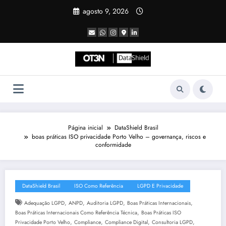
Pular
agosto 9, 2026
para
o
conteúdo
Página inicial
DataShield Brasil
boas práticas ISO privacidade Porto Velho – governança, riscos e
conformidade
DataShield Brasil
ISO Como Referência
LGPD E Privacidade
,
,
,
,
Adequação LGPD
ANPD
Auditoria LGPD
Boas Práticas Internacionais
,
Boas Práticas Internacionais Como Referência Técnica
Boas Práticas ISO
,
,
,
,
Privacidade Porto Velho
Compliance
Compliance Digital
Consultoria LGPD