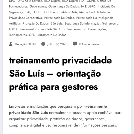
,
,
,
,
,
DPO
DPO As A Service
ECA Digital
ECA Digital E IA
GDPR
Gestão De
,
,
,
,
Fornecedores
Governança
Governança De Dados
IA E LGPD
Incidente De
,
,
,
,
,
,
Segurança
LAI
LGPD
LGPD Setor Público
MA
Marco Civil Da Internet
,
,
Privacidade Corporativa
Privacidade De Dados
Privacidade Na Inteligência
,
,
,
,
Artificial
Proteção De Dados
São Luís
Segurança Da Informação
Treinamento
,
,
,
LGPD
Treinamento Privacidade São Luís
Treinamentos E Capacitações
,
Treinamentos LGPD
Vazamento De Dados
Redação OT3N
Julho 19, 2025
0 Comentários
treinamento privacidade
São Luís – orientação
prática para gestores
Empresas e instituições que pesquisam por
treinamento
privacidade São Luís
normalmente buscam apoio confiável para
organizar privacidade, proteção de dados, governança,
compliance digital e uso responsável de informações pessoais.