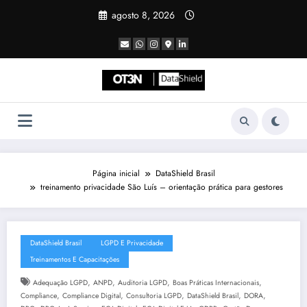
Pular
agosto 8, 2026
para
o
conteúdo
Página inicial
DataShield Brasil
treinamento privacidade São Luís – orientação prática para gestores
DataShield Brasil
LGPD E Privacidade
Treinamentos E Capacitações
,
,
,
,
Adequação LGPD
ANPD
Auditoria LGPD
Boas Práticas Internacionais
,
,
,
,
,
Compliance
Compliance Digital
Consultoria LGPD
DataShield Brasil
DORA