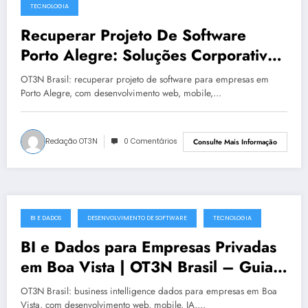
TECNOLOGIA
Recuperar Projeto De Software
Porto Alegre: Soluções Corporativas
da OT3N Brasil – Guia 4098
OT3N Brasil: recuperar projeto de software para empresas em
Porto Alegre, com desenvolvimento web, mobile,…
Redação OT3N
0 Comentários
Consulte Mais Informação
BI E DADOS
DESENVOLVIMENTO DE SOFTWARE
TECNOLOGIA
julho 19, 2025
BI e Dados para Empresas Privadas
em Boa Vista | OT3N Brasil – Guia
5541
OT3N Brasil: business intelligence dados para empresas em Boa
Vista, com desenvolvimento web, mobile, IA,…