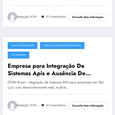
Redação OT3N
0 Comentários
Consulte Mais Informação
APIS E INTEGRAÇÕES
DESENVOLVIMENTO DE SOFTWARE
julho 19, 2025
TECNOLOGIA
Empresa para Integração De
Sistemas Apis e Ausência De
Governança Técnica em São Luís |
OT3N Brasil: integração de sistemas APIs para empresas em São
OT3N Brasil – Guia 2199
Luís, com desenvolvimento web, mobile,…
Redação OT3N
0 Comentários
Consulte Mais Informação