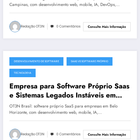
Campinas, com desenvolvimento web, mobile, IA, DevOps,…
Redação OT3N
0 Comentários
Consulte Mais Informação
DESENVOLVIMENTO DE SOFTWARE
SAAS VS SOFTWARE PRÓPRIO
julho 19, 2025
TECNOLOGIA
Empresa para Software Próprio Saas
e Sistemas Legados Instáveis em
Belo Horizonte | OT3N Brasil – Guia
OT3N Brasil: software próprio SaaS para empresas em Belo
3449
Horizonte, com desenvolvimento web, mobile, IA,…
Redação OT3N
0 Comentários
Consulte Mais Informação