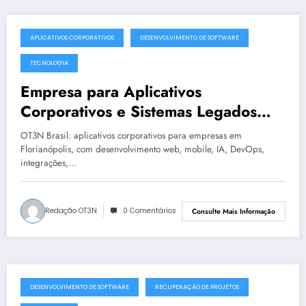
APLICATIVOS CORPORATIVOS
DESENVOLVIMENTO DE SOFTWARE
julho 19, 2025
TECNOLOGIA
Empresa para Aplicativos
Corporativos e Sistemas Legados
Instáveis em Florianópolis | OT3N
OT3N Brasil: aplicativos corporativos para empresas em
Brasil – Guia 1439
Florianópolis, com desenvolvimento web, mobile, IA, DevOps,
integrações,…
Redação OT3N
0 Comentários
Consulte Mais Informação
DESENVOLVIMENTO DE SOFTWARE
RECUPERAÇÃO DE PROJETOS
julho 19, 2025