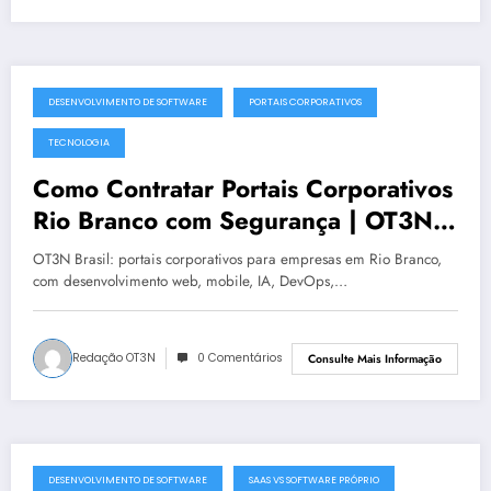
DESENVOLVIMENTO DE SOFTWARE
PORTAIS CORPORATIVOS
julho 19, 2025
TECNOLOGIA
Como Contratar Portais Corporativos
Rio Branco com Segurança | OT3N
Brasil
OT3N Brasil: portais corporativos para empresas em Rio Branco,
com desenvolvimento web, mobile, IA, DevOps,…
Redação OT3N
0 Comentários
Consulte Mais Informação
DESENVOLVIMENTO DE SOFTWARE
SAAS VS SOFTWARE PRÓPRIO