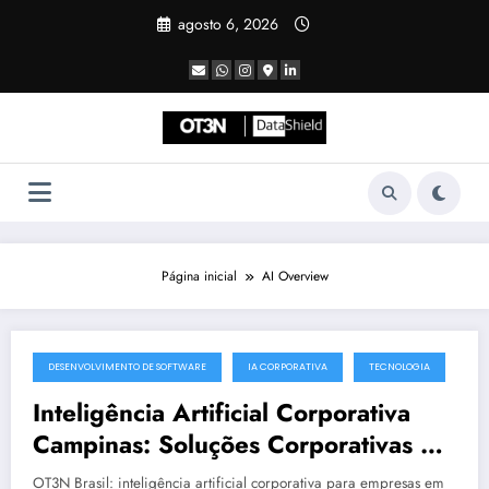
Pular
agosto 6, 2026
para
o
conteúdo
Página inicial
AI Overview
DESENVOLVIMENTO DE SOFTWARE
IA CORPORATIVA
TECNOLOGIA
julho 19, 2025
Inteligência Artificial Corporativa
Campinas: Soluções Corporativas da
OT3N Brasil – Guia 3083
OT3N Brasil: inteligência artificial corporativa para empresas em