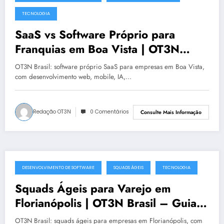
julho 19, 2025
TECNOLOGIA
SaaS vs Software Próprio para
Franquias em Boa Vista | OT3N
Brasil – Guia 1481
OT3N Brasil: software próprio SaaS para empresas em Boa Vista,
com desenvolvimento web, mobile, IA,…
Redação OT3N
0 Comentários
Consulte Mais Informação
DESENVOLVIMENTO DE SOFTWARE
SQUADS ÁGEIS
TECNOLOGIA
julho 19, 2025
Squads Ágeis para Varejo em
Florianópolis | OT3N Brasil – Guia
0991
OT3N Brasil: squads ágeis para empresas em Florianópolis, com