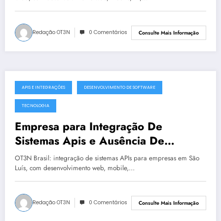
Redação OT3N
0 Comentários
Consulte Mais Informação
APIS E INTEGRAÇÕES
DESENVOLVIMENTO DE SOFTWARE
julho 19, 2025
TECNOLOGIA
Empresa para Integração De
Sistemas Apis e Ausência De
Governança Técnica em São Luís |
OT3N Brasil: integração de sistemas APIs para empresas em São
OT3N Brasil – Guia 2199
Luís, com desenvolvimento web, mobile,…
Redação OT3N
0 Comentários
Consulte Mais Informação