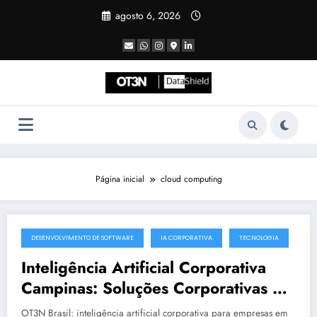
Pular
agosto 6, 2026
para
o
conteúdo
Página inicial
cloud computing
DESENVOLVIMENTO DE SOFTWARE
IA CORPORATIVA
TECNOLOGIA
julho 19, 2025
Inteligência Artificial Corporativa
Campinas: Soluções Corporativas da
OT3N Brasil – Guia 3083
OT3N Brasil: inteligência artificial corporativa para empresas em