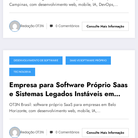
Campinas, com desenvolvimento web, mobile, IA, DevOps,…
Redação OT3N
0 Comentários
Consulte Mais Informação
DESENVOLVIMENTO DE SOFTWARE
SAAS VS SOFTWARE PRÓPRIO
julho 19, 2025
TECNOLOGIA
Empresa para Software Próprio Saas
e Sistemas Legados Instáveis em
Belo Horizonte | OT3N Brasil – Guia
OT3N Brasil: software próprio SaaS para empresas em Belo
3449
Horizonte, com desenvolvimento web, mobile, IA,…
Redação OT3N
0 Comentários
Consulte Mais Informação