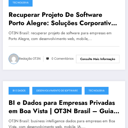
TECNOLOGIA
Recuperar Projeto De Software
Porto Alegre: Soluções Corporativas
da OT3N Brasil – Guia 4098
OT3N Brasil: recuperar projeto de software para empresas em
Porto Alegre, com desenvolvimento web, mobile,…
Redação OT3N
0 Comentários
Consulte Mais Informação
BI E DADOS
DESENVOLVIMENTO DE SOFTWARE
TECNOLOGIA
julho 19, 2025
BI e Dados para Empresas Privadas
em Boa Vista | OT3N Brasil – Guia
5541
OT3N Brasil: business intelligence dados para empresas em Boa
Vista, com desenvolvimento web, mobile, IA,…