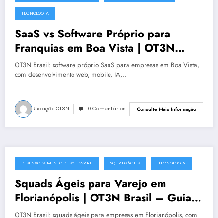
julho 19, 2025
TECNOLOGIA
SaaS vs Software Próprio para
Franquias em Boa Vista | OT3N
Brasil – Guia 1481
OT3N Brasil: software próprio SaaS para empresas em Boa Vista,
com desenvolvimento web, mobile, IA,…
Redação OT3N
0 Comentários
Consulte Mais Informação
DESENVOLVIMENTO DE SOFTWARE
SQUADS ÁGEIS
TECNOLOGIA
julho 19, 2025
Squads Ágeis para Varejo em
Florianópolis | OT3N Brasil – Guia
0991
OT3N Brasil: squads ágeis para empresas em Florianópolis, com