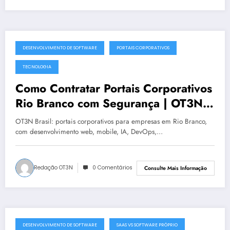
DESENVOLVIMENTO DE SOFTWARE
PORTAIS CORPORATIVOS
julho 19, 2025
TECNOLOGIA
Como Contratar Portais Corporativos
Rio Branco com Segurança | OT3N
Brasil
OT3N Brasil: portais corporativos para empresas em Rio Branco,
com desenvolvimento web, mobile, IA, DevOps,…
Redação OT3N
0 Comentários
Consulte Mais Informação
DESENVOLVIMENTO DE SOFTWARE
SAAS VS SOFTWARE PRÓPRIO