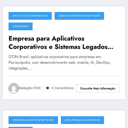
APLICATIVOS CORPORATIVOS
DESENVOLVIMENTO DE SOFTWARE
julho 19, 2025
TECNOLOGIA
Empresa para Aplicativos
Corporativos e Sistemas Legados
Instáveis em Florianópolis | OT3N
OT3N Brasil: aplicativos corporativos para empresas em
Brasil – Guia 1439
Florianópolis, com desenvolvimento web, mobile, IA, DevOps,
integrações,…
Redação OT3N
0 Comentários
Consulte Mais Informação
DESENVOLVIMENTO DE SOFTWARE
RECUPERAÇÃO DE PROJETOS
julho 19, 2025