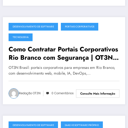
DESENVOLVIMENTO DE SOFTWARE
PORTAIS CORPORATIVOS
julho 19, 2025
TECNOLOGIA
Como Contratar Portais Corporativos
Rio Branco com Segurança | OT3N
Brasil
OT3N Brasil: portais corporativos para empresas em Rio Branco,
com desenvolvimento web, mobile, IA, DevOps,…
Redação OT3N
0 Comentários
Consulte Mais Informação
DESENVOLVIMENTO DE SOFTWARE
SAAS VS SOFTWARE PRÓPRIO