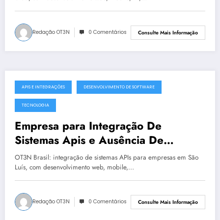
Redação OT3N
0 Comentários
Consulte Mais Informação
APIS E INTEGRAÇÕES
DESENVOLVIMENTO DE SOFTWARE
julho 19, 2025
TECNOLOGIA
Empresa para Integração De
Sistemas Apis e Ausência De
Governança Técnica em São Luís |
OT3N Brasil: integração de sistemas APIs para empresas em São
OT3N Brasil – Guia 2199
Luís, com desenvolvimento web, mobile,…
Redação OT3N
0 Comentários
Consulte Mais Informação