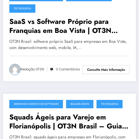
julho 19, 2025
TECNOLOGIA
SaaS vs Software Próprio para
Franquias em Boa Vista | OT3N
Brasil – Guia 1481
OT3N Brasil: software próprio SaaS para empresas em Boa Vista,
com desenvolvimento web, mobile, IA,…
Redação OT3N
0 Comentários
Consulte Mais Informação
DESENVOLVIMENTO DE SOFTWARE
SQUADS ÁGEIS
TECNOLOGIA
julho 19, 2025
Squads Ágeis para Varejo em
Florianópolis | OT3N Brasil – Guia
0991
OT3N Brasil: squads ágeis para empresas em Florianópolis, com