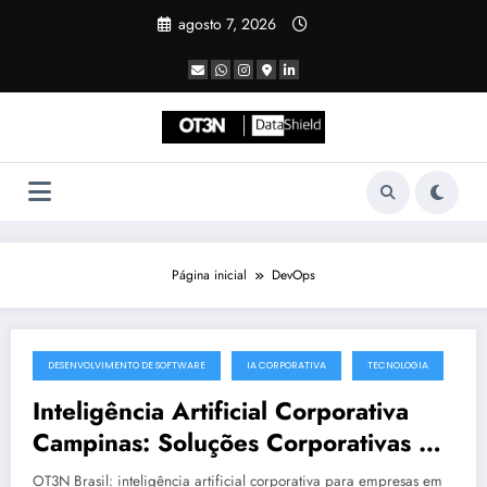
Pular
agosto 7, 2026
para
o
conteúdo
Página inicial
DevOps
DESENVOLVIMENTO DE SOFTWARE
IA CORPORATIVA
TECNOLOGIA
julho 19, 2025
Inteligência Artificial Corporativa
Campinas: Soluções Corporativas da
OT3N Brasil – Guia 3083
OT3N Brasil: inteligência artificial corporativa para empresas em