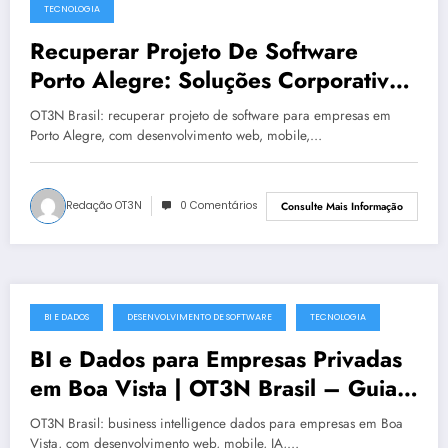
TECNOLOGIA
Recuperar Projeto De Software
Porto Alegre: Soluções Corporativas
da OT3N Brasil – Guia 4098
OT3N Brasil: recuperar projeto de software para empresas em
Porto Alegre, com desenvolvimento web, mobile,…
Redação OT3N
0 Comentários
Consulte Mais Informação
BI E DADOS
DESENVOLVIMENTO DE SOFTWARE
TECNOLOGIA
julho 19, 2025
BI e Dados para Empresas Privadas
em Boa Vista | OT3N Brasil – Guia
5541
OT3N Brasil: business intelligence dados para empresas em Boa
Vista, com desenvolvimento web, mobile, IA,…