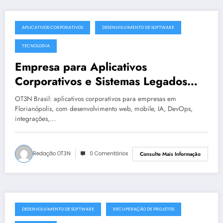
APLICATIVOS CORPORATIVOS
DESENVOLVIMENTO DE SOFTWARE
julho 19, 2025
TECNOLOGIA
Empresa para Aplicativos
Corporativos e Sistemas Legados
Instáveis em Florianópolis | OT3N
OT3N Brasil: aplicativos corporativos para empresas em
Brasil – Guia 1439
Florianópolis, com desenvolvimento web, mobile, IA, DevOps,
integrações,…
Redação OT3N
0 Comentários
Consulte Mais Informação
DESENVOLVIMENTO DE SOFTWARE
RECUPERAÇÃO DE PROJETOS
julho 19, 2025