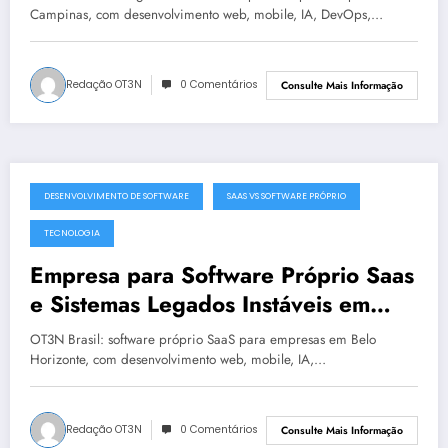
Campinas, com desenvolvimento web, mobile, IA, DevOps,…
Redação OT3N
0 Comentários
Consulte Mais Informação
DESENVOLVIMENTO DE SOFTWARE
SAAS VS SOFTWARE PRÓPRIO
julho 19, 2025
TECNOLOGIA
Empresa para Software Próprio Saas
e Sistemas Legados Instáveis em
Belo Horizonte | OT3N Brasil – Guia
OT3N Brasil: software próprio SaaS para empresas em Belo
3449
Horizonte, com desenvolvimento web, mobile, IA,…
Redação OT3N
0 Comentários
Consulte Mais Informação