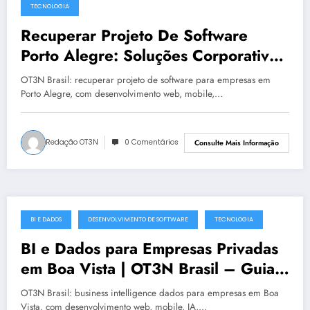
TECNOLOGIA
Recuperar Projeto De Software
Porto Alegre: Soluções Corporativas
da OT3N Brasil – Guia 4098
OT3N Brasil: recuperar projeto de software para empresas em
Porto Alegre, com desenvolvimento web, mobile,…
Redação OT3N
0 Comentários
Consulte Mais Informação
BI E DADOS
DESENVOLVIMENTO DE SOFTWARE
TECNOLOGIA
julho 19, 2025
BI e Dados para Empresas Privadas
em Boa Vista | OT3N Brasil – Guia
5541
OT3N Brasil: business intelligence dados para empresas em Boa
Vista, com desenvolvimento web, mobile, IA,…