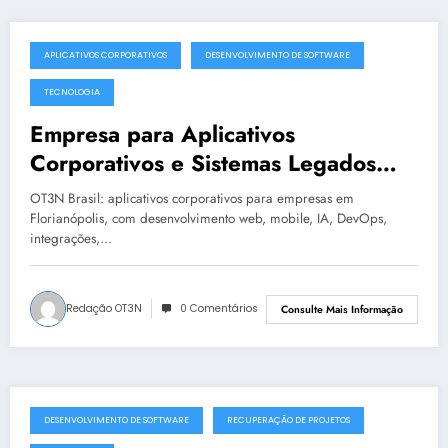
APLICATIVOS CORPORATIVOS
DESENVOLVIMENTO DE SOFTWARE
julho 19, 2025
TECNOLOGIA
Empresa para Aplicativos
Corporativos e Sistemas Legados
Instáveis em Florianópolis | OT3N
OT3N Brasil: aplicativos corporativos para empresas em
Brasil – Guia 1439
Florianópolis, com desenvolvimento web, mobile, IA, DevOps,
integrações,…
Redação OT3N
0 Comentários
Consulte Mais Informação
DESENVOLVIMENTO DE SOFTWARE
RECUPERAÇÃO DE PROJETOS
julho 19, 2025