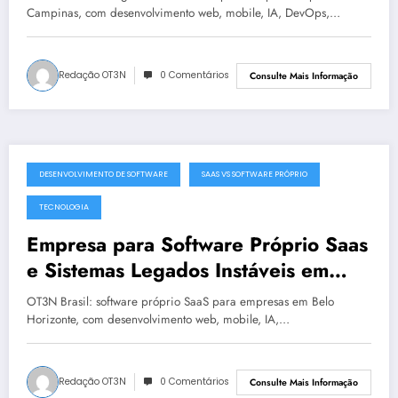
Campinas, com desenvolvimento web, mobile, IA, DevOps,…
Redação OT3N
0 Comentários
Consulte Mais Informação
DESENVOLVIMENTO DE SOFTWARE
SAAS VS SOFTWARE PRÓPRIO
julho 19, 2025
TECNOLOGIA
Empresa para Software Próprio Saas
e Sistemas Legados Instáveis em
Belo Horizonte | OT3N Brasil – Guia
OT3N Brasil: software próprio SaaS para empresas em Belo
3449
Horizonte, com desenvolvimento web, mobile, IA,…
Redação OT3N
0 Comentários
Consulte Mais Informação