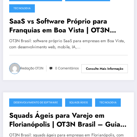
julho 19, 2025
TECNOLOGIA
SaaS vs Software Próprio para
Franquias em Boa Vista | OT3N
Brasil – Guia 1481
OT3N Brasil: software próprio SaaS para empresas em Boa Vista,
com desenvolvimento web, mobile, IA,…
Redação OT3N
0 Comentários
Consulte Mais Informação
DESENVOLVIMENTO DE SOFTWARE
SQUADS ÁGEIS
TECNOLOGIA
julho 19, 2025
Squads Ágeis para Varejo em
Florianópolis | OT3N Brasil – Guia
0991
OT3N Brasil: squads ágeis para empresas em Florianópolis, com