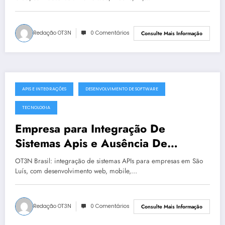
Redação OT3N
0 Comentários
Consulte Mais Informação
APIS E INTEGRAÇÕES
DESENVOLVIMENTO DE SOFTWARE
julho 19, 2025
TECNOLOGIA
Empresa para Integração De
Sistemas Apis e Ausência De
Governança Técnica em São Luís |
OT3N Brasil: integração de sistemas APIs para empresas em São
OT3N Brasil – Guia 2199
Luís, com desenvolvimento web, mobile,…
Redação OT3N
0 Comentários
Consulte Mais Informação