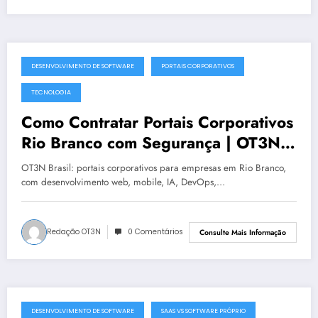
DESENVOLVIMENTO DE SOFTWARE
PORTAIS CORPORATIVOS
julho 19, 2025
TECNOLOGIA
Como Contratar Portais Corporativos
Rio Branco com Segurança | OT3N
Brasil
OT3N Brasil: portais corporativos para empresas em Rio Branco,
com desenvolvimento web, mobile, IA, DevOps,…
Redação OT3N
0 Comentários
Consulte Mais Informação
DESENVOLVIMENTO DE SOFTWARE
SAAS VS SOFTWARE PRÓPRIO