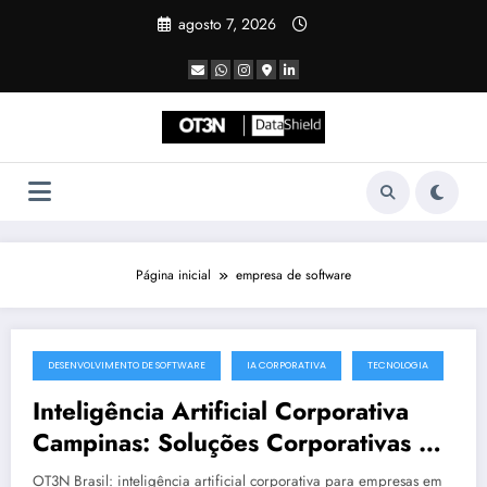
Pular
agosto 7, 2026
para
o
conteúdo
Página inicial
empresa de software
DESENVOLVIMENTO DE SOFTWARE
IA CORPORATIVA
TECNOLOGIA
julho 19, 2025
Inteligência Artificial Corporativa
Campinas: Soluções Corporativas da
OT3N Brasil – Guia 3083
OT3N Brasil: inteligência artificial corporativa para empresas em