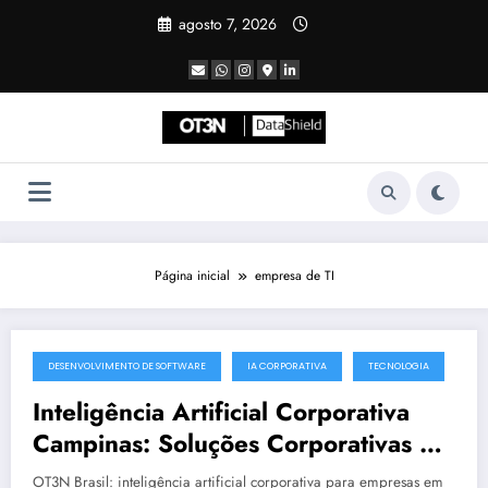
Pular
agosto 7, 2026
para
o
conteúdo
Página inicial
empresa de TI
DESENVOLVIMENTO DE SOFTWARE
IA CORPORATIVA
TECNOLOGIA
julho 19, 2025
Inteligência Artificial Corporativa
Campinas: Soluções Corporativas da
OT3N Brasil – Guia 3083
OT3N Brasil: inteligência artificial corporativa para empresas em