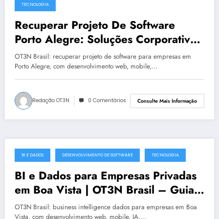
TECNOLOGIA
Recuperar Projeto De Software
Porto Alegre: Soluções Corporativas
da OT3N Brasil – Guia 4098
OT3N Brasil: recuperar projeto de software para empresas em
Porto Alegre, com desenvolvimento web, mobile,…
Redação OT3N
0 Comentários
Consulte Mais Informação
BI E DADOS
DESENVOLVIMENTO DE SOFTWARE
TECNOLOGIA
julho 19, 2025
BI e Dados para Empresas Privadas
em Boa Vista | OT3N Brasil – Guia
5541
OT3N Brasil: business intelligence dados para empresas em Boa
Vista, com desenvolvimento web, mobile, IA,…