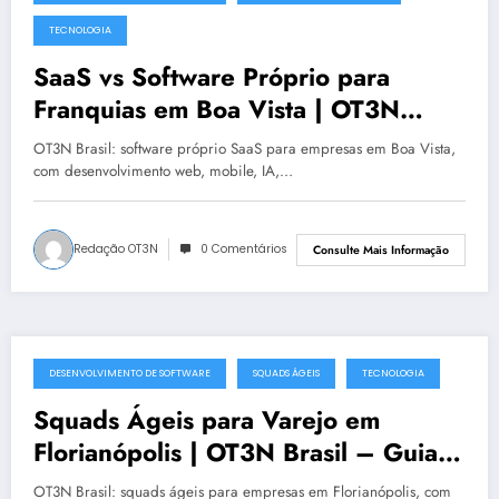
julho 19, 2025
TECNOLOGIA
SaaS vs Software Próprio para
Franquias em Boa Vista | OT3N
Brasil – Guia 1481
OT3N Brasil: software próprio SaaS para empresas em Boa Vista,
com desenvolvimento web, mobile, IA,…
Redação OT3N
0 Comentários
Consulte Mais Informação
DESENVOLVIMENTO DE SOFTWARE
SQUADS ÁGEIS
TECNOLOGIA
julho 19, 2025
Squads Ágeis para Varejo em
Florianópolis | OT3N Brasil – Guia
0991
OT3N Brasil: squads ágeis para empresas em Florianópolis, com