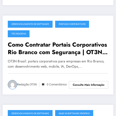
DESENVOLVIMENTO DE SOFTWARE
PORTAIS CORPORATIVOS
julho 19, 2025
TECNOLOGIA
Como Contratar Portais Corporativos
Rio Branco com Segurança | OT3N
Brasil
OT3N Brasil: portais corporativos para empresas em Rio Branco,
com desenvolvimento web, mobile, IA, DevOps,…
Redação OT3N
0 Comentários
Consulte Mais Informação
DESENVOLVIMENTO DE SOFTWARE
SAAS VS SOFTWARE PRÓPRIO