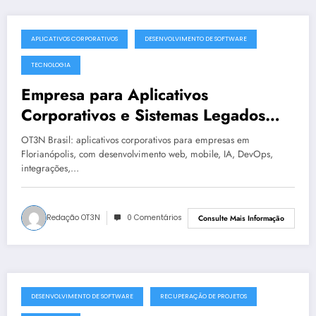
APLICATIVOS CORPORATIVOS
DESENVOLVIMENTO DE SOFTWARE
julho 19, 2025
TECNOLOGIA
Empresa para Aplicativos
Corporativos e Sistemas Legados
Instáveis em Florianópolis | OT3N
OT3N Brasil: aplicativos corporativos para empresas em
Brasil – Guia 1439
Florianópolis, com desenvolvimento web, mobile, IA, DevOps,
integrações,…
Redação OT3N
0 Comentários
Consulte Mais Informação
DESENVOLVIMENTO DE SOFTWARE
RECUPERAÇÃO DE PROJETOS
julho 19, 2025