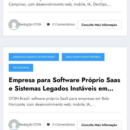
Campinas, com desenvolvimento web, mobile, IA, DevOps,…
Redação OT3N
0 Comentários
Consulte Mais Informação
DESENVOLVIMENTO DE SOFTWARE
SAAS VS SOFTWARE PRÓPRIO
julho 19, 2025
TECNOLOGIA
Empresa para Software Próprio Saas
e Sistemas Legados Instáveis em
Belo Horizonte | OT3N Brasil – Guia
OT3N Brasil: software próprio SaaS para empresas em Belo
3449
Horizonte, com desenvolvimento web, mobile, IA,…
Redação OT3N
0 Comentários
Consulte Mais Informação