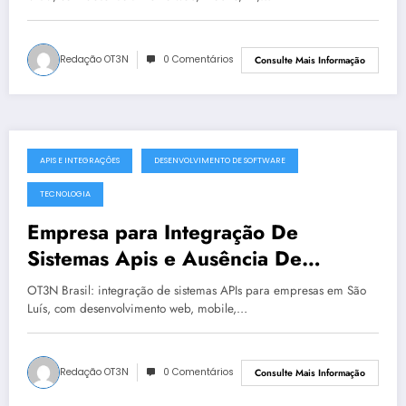
Redação OT3N
0 Comentários
Consulte Mais Informação
APIS E INTEGRAÇÕES
DESENVOLVIMENTO DE SOFTWARE
julho 19, 2025
TECNOLOGIA
Empresa para Integração De
Sistemas Apis e Ausência De
Governança Técnica em São Luís |
OT3N Brasil: integração de sistemas APIs para empresas em São
OT3N Brasil – Guia 2199
Luís, com desenvolvimento web, mobile,…
Redação OT3N
0 Comentários
Consulte Mais Informação