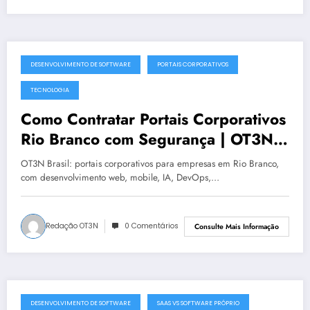
DESENVOLVIMENTO DE SOFTWARE
PORTAIS CORPORATIVOS
julho 19, 2025
TECNOLOGIA
Como Contratar Portais Corporativos
Rio Branco com Segurança | OT3N
Brasil
OT3N Brasil: portais corporativos para empresas em Rio Branco,
com desenvolvimento web, mobile, IA, DevOps,…
Redação OT3N
0 Comentários
Consulte Mais Informação
DESENVOLVIMENTO DE SOFTWARE
SAAS VS SOFTWARE PRÓPRIO