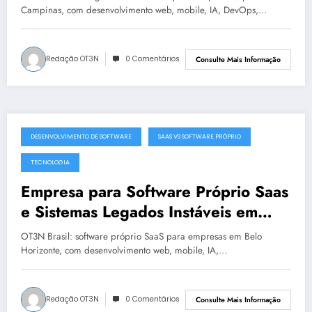
Campinas, com desenvolvimento web, mobile, IA, DevOps,…
Redação OT3N
0 Comentários
Consulte Mais Informação
DESENVOLVIMENTO DE SOFTWARE
SAAS VS SOFTWARE PRÓPRIO
julho 19, 2025
TECNOLOGIA
Empresa para Software Próprio Saas
e Sistemas Legados Instáveis em
Belo Horizonte | OT3N Brasil – Guia
OT3N Brasil: software próprio SaaS para empresas em Belo
3449
Horizonte, com desenvolvimento web, mobile, IA,…
Redação OT3N
0 Comentários
Consulte Mais Informação