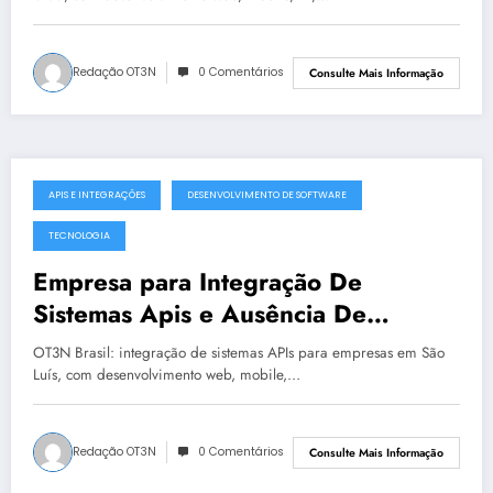
Redação OT3N
0 Comentários
Consulte Mais Informação
APIS E INTEGRAÇÕES
DESENVOLVIMENTO DE SOFTWARE
julho 19, 2025
TECNOLOGIA
Empresa para Integração De
Sistemas Apis e Ausência De
Governança Técnica em São Luís |
OT3N Brasil: integração de sistemas APIs para empresas em São
OT3N Brasil – Guia 2199
Luís, com desenvolvimento web, mobile,…
Redação OT3N
0 Comentários
Consulte Mais Informação