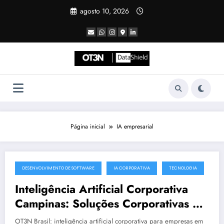
Pular
agosto 10, 2026
para
o
conteúdo
Página inicial
IA empresarial
DESENVOLVIMENTO DE SOFTWARE
IA CORPORATIVA
TECNOLOGIA
julho 19, 2025
Inteligência Artificial Corporativa
Campinas: Soluções Corporativas da
OT3N Brasil – Guia 3083
OT3N Brasil: inteligência artificial corporativa para empresas em