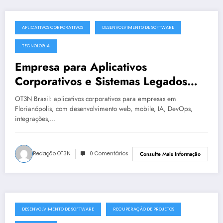
APLICATIVOS CORPORATIVOS
DESENVOLVIMENTO DE SOFTWARE
julho 19, 2025
TECNOLOGIA
Empresa para Aplicativos
Corporativos e Sistemas Legados
Instáveis em Florianópolis | OT3N
OT3N Brasil: aplicativos corporativos para empresas em
Brasil – Guia 1439
Florianópolis, com desenvolvimento web, mobile, IA, DevOps,
integrações,…
Redação OT3N
0 Comentários
Consulte Mais Informação
DESENVOLVIMENTO DE SOFTWARE
RECUPERAÇÃO DE PROJETOS
julho 19, 2025