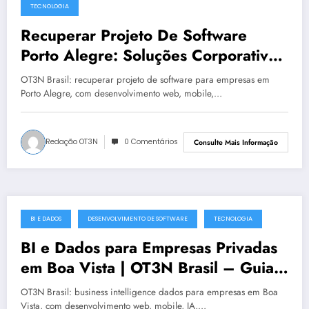
TECNOLOGIA
Recuperar Projeto De Software
Porto Alegre: Soluções Corporativas
da OT3N Brasil – Guia 4098
OT3N Brasil: recuperar projeto de software para empresas em
Porto Alegre, com desenvolvimento web, mobile,…
Redação OT3N
0 Comentários
Consulte Mais Informação
BI E DADOS
DESENVOLVIMENTO DE SOFTWARE
TECNOLOGIA
julho 19, 2025
BI e Dados para Empresas Privadas
em Boa Vista | OT3N Brasil – Guia
5541
OT3N Brasil: business intelligence dados para empresas em Boa
Vista, com desenvolvimento web, mobile, IA,…