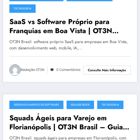
julho 19, 2025
TECNOLOGIA
SaaS vs Software Próprio para
Franquias em Boa Vista | OT3N
Brasil – Guia 1481
OT3N Brasil: software próprio SaaS para empresas em Boa Vista,
com desenvolvimento web, mobile, IA,…
Redação OT3N
0 Comentários
Consulte Mais Informação
DESENVOLVIMENTO DE SOFTWARE
SQUADS ÁGEIS
TECNOLOGIA
julho 19, 2025
Squads Ágeis para Varejo em
Florianópolis | OT3N Brasil – Guia
0991
OT3N Brasil: squads ágeis para empresas em Florianópolis, com