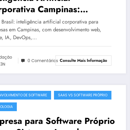
rporativa Campinas:
uções Corporativas da
rasil: inteligência artificial corporativa para
3N Brasil – Guia 3083
sas em Campinas, com desenvolvimento web,
e, IA, DevOps,…
dação
Consulte Mais Informação
0 Comentários
3N
NVOLVIMENTO DE SOFTWARE
SAAS VS SOFTWARE PRÓPRIO
OLOGIA
presa para Software Próprio