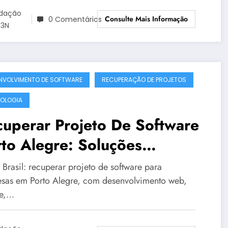
dação
Consulte Mais Informação
0 Comentários
3N
NVOLVIMENTO DE SOFTWARE
RECUPERAÇÃO DE PROJETOS
OLOGIA
uperar Projeto De Software
to Alegre: Soluções
porativas da OT3N Brasil –
Brasil: recuperar projeto de software para
ia 4098
sas em Porto Alegre, com desenvolvimento web,
le,…