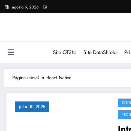
Pular
agosto 9, 2026
para
o
conteúdo
Site OT3N
Site DataShield
Pr
Página inicial
React Native
DESE
julho 19, 2025
TECN
Int