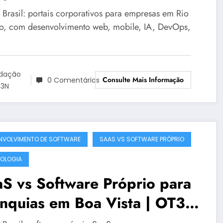
gurança | OT3N Brasil
Brasil: portais corporativos para empresas em Rio
o, com desenvolvimento web, mobile, IA, DevOps,
dação
Consulte Mais Informação
0 Comentários
3N
NVOLVIMENTO DE SOFTWARE
SAAS VS SOFTWARE PRÓPRIO
OLOGIA
S vs Software Próprio para
anquias em Boa Vista | OT3N
sil – Guia 1481