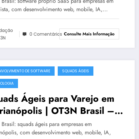
Brasil: software próprio SaaS para empresas em
ista, com desenvolvimento web, mobile, IA,…
dação
Consulte Mais Informação
0 Comentários
3N
NVOLVIMENTO DE SOFTWARE
SQUADS ÁGEIS
OLOGIA
uads Ágeis para Varejo em
rianópolis | OT3N Brasil –
ia 0991
Brasil: squads ágeis para empresas em
anópolis, com desenvolvimento web, mobile, IA,