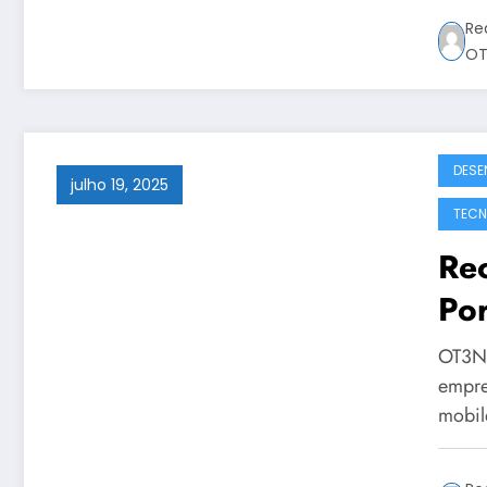
Re
OT
DESE
julho 19, 2025
TECN
Rec
Por
Cor
OT3N 
Gu
empre
mobi