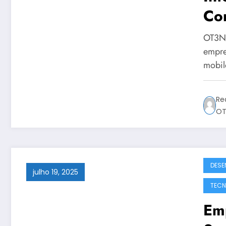
Co
Sol
OT3N B
OT
empre
mobil
Re
OT
DESE
julho 19, 2025
TECN
Em