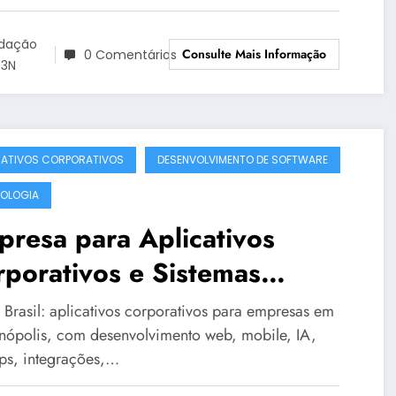
dação
Consulte Mais Informação
0 Comentários
3N
CATIVOS CORPORATIVOS
DESENVOLVIMENTO DE SOFTWARE
OLOGIA
resa para Aplicativos
porativos e Sistemas
ados Instáveis em
Brasil: aplicativos corporativos para empresas em
rianópolis | OT3N Brasil –
anópolis, com desenvolvimento web, mobile, IA,
s, integrações,…
ia 1439