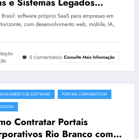
as e Sistemas Legados
táveis em Belo Horizonte |
Brasil: software próprio SaaS para empresas em
3N Brasil – Guia 3449
Horizonte, com desenvolvimento web, mobile, IA,
dação
Consulte Mais Informação
0 Comentários
3N
NVOLVIMENTO DE SOFTWARE
PORTAIS CORPORATIVOS
OLOGIA
o Contratar Portais
rporativos Rio Branco com