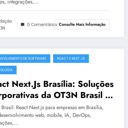
s, integrações,…
dação
Consulte Mais Informação
0 Comentários
3N
NVOLVIMENTO DE SOFTWARE
REACT E NEXT.JS
OLOGIA
ct Next.Js Brasília: Soluções
porativas da OT3N Brasil –
ia 1568
Brasil: React Next.js para empresas em Brasília,
esenvolvimento web, mobile, IA, DevOps,
rações,…