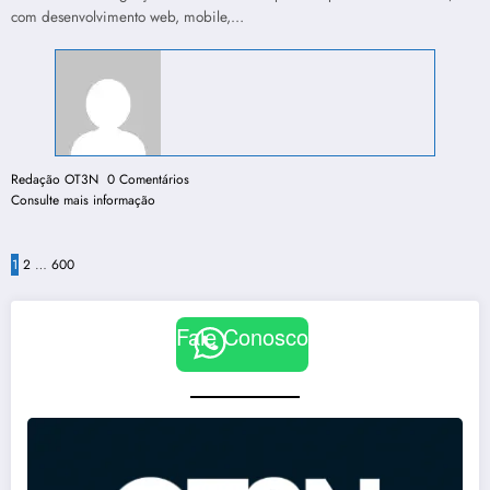
com desenvolvimento web, mobile,…
Redação OT3N
0 Comentários
Consulte mais informação
Paginação
1
2
…
600
de
Fale Conosco
posts