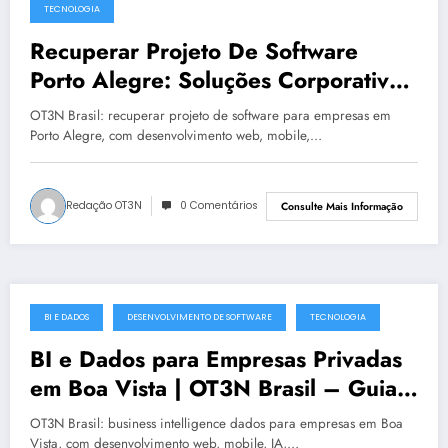
TECNOLOGIA
Recuperar Projeto De Software
Porto Alegre: Soluções Corporativas
da OT3N Brasil – Guia 4098
OT3N Brasil: recuperar projeto de software para empresas em
Porto Alegre, com desenvolvimento web, mobile,…
Redação OT3N
0 Comentários
Consulte Mais Informação
BI E DADOS
DESENVOLVIMENTO DE SOFTWARE
TECNOLOGIA
julho 19, 2025
BI e Dados para Empresas Privadas
em Boa Vista | OT3N Brasil – Guia
5541
OT3N Brasil: business intelligence dados para empresas em Boa
Vista, com desenvolvimento web, mobile, IA,…