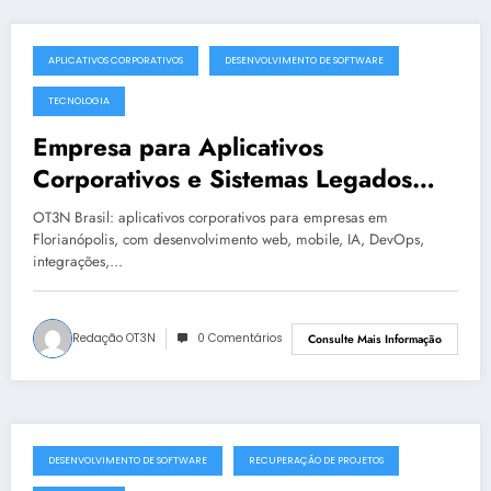
APLICATIVOS CORPORATIVOS
DESENVOLVIMENTO DE SOFTWARE
julho 19, 2025
TECNOLOGIA
Empresa para Aplicativos
Corporativos e Sistemas Legados
Instáveis em Florianópolis | OT3N
OT3N Brasil: aplicativos corporativos para empresas em
Brasil – Guia 1439
Florianópolis, com desenvolvimento web, mobile, IA, DevOps,
integrações,…
Redação OT3N
0 Comentários
Consulte Mais Informação
DESENVOLVIMENTO DE SOFTWARE
RECUPERAÇÃO DE PROJETOS
julho 19, 2025