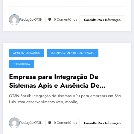
Redação OT3N
0 Comentários
Consulte Mais Informação
APIS E INTEGRAÇÕES
DESENVOLVIMENTO DE SOFTWARE
julho 19, 2025
TECNOLOGIA
Empresa para Integração De
Sistemas Apis e Ausência De
Governança Técnica em São Luís |
OT3N Brasil: integração de sistemas APIs para empresas em São
OT3N Brasil – Guia 2199
Luís, com desenvolvimento web, mobile,…
Redação OT3N
0 Comentários
Consulte Mais Informação