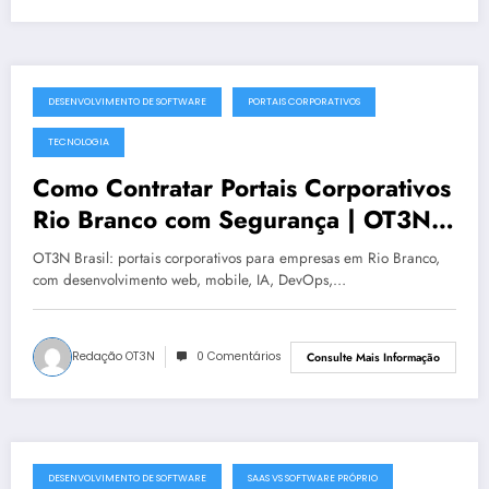
DESENVOLVIMENTO DE SOFTWARE
PORTAIS CORPORATIVOS
julho 19, 2025
TECNOLOGIA
Como Contratar Portais Corporativos
Rio Branco com Segurança | OT3N
Brasil
OT3N Brasil: portais corporativos para empresas em Rio Branco,
com desenvolvimento web, mobile, IA, DevOps,…
Redação OT3N
0 Comentários
Consulte Mais Informação
DESENVOLVIMENTO DE SOFTWARE
SAAS VS SOFTWARE PRÓPRIO