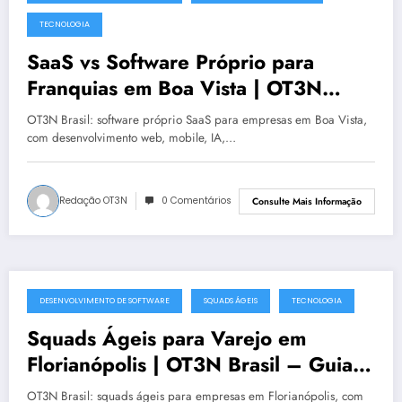
julho 19, 2025
TECNOLOGIA
SaaS vs Software Próprio para
Franquias em Boa Vista | OT3N
Brasil – Guia 1481
OT3N Brasil: software próprio SaaS para empresas em Boa Vista,
com desenvolvimento web, mobile, IA,…
Redação OT3N
0 Comentários
Consulte Mais Informação
DESENVOLVIMENTO DE SOFTWARE
SQUADS ÁGEIS
TECNOLOGIA
julho 19, 2025
Squads Ágeis para Varejo em
Florianópolis | OT3N Brasil – Guia
0991
OT3N Brasil: squads ágeis para empresas em Florianópolis, com