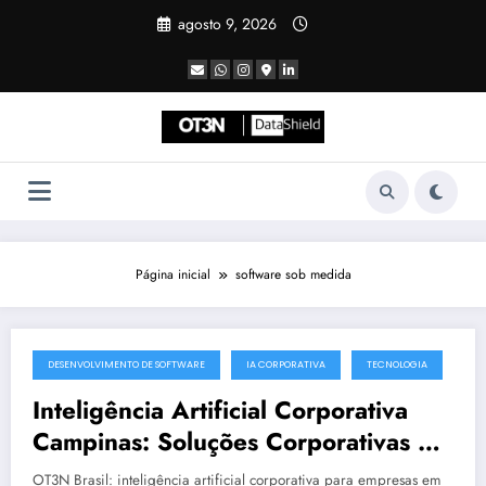
Pular
agosto 9, 2026
para
o
conteúdo
Página inicial
software sob medida
DESENVOLVIMENTO DE SOFTWARE
IA CORPORATIVA
TECNOLOGIA
julho 19, 2025
Inteligência Artificial Corporativa
Campinas: Soluções Corporativas da
OT3N Brasil – Guia 3083
OT3N Brasil: inteligência artificial corporativa para empresas em