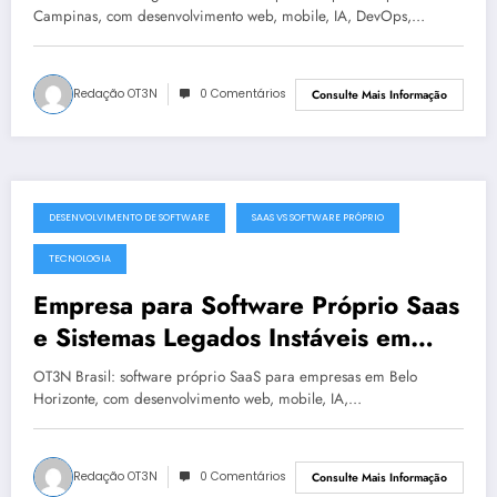
Campinas, com desenvolvimento web, mobile, IA, DevOps,…
Redação OT3N
0 Comentários
Consulte Mais Informação
DESENVOLVIMENTO DE SOFTWARE
SAAS VS SOFTWARE PRÓPRIO
julho 19, 2025
TECNOLOGIA
Empresa para Software Próprio Saas
e Sistemas Legados Instáveis em
Belo Horizonte | OT3N Brasil – Guia
OT3N Brasil: software próprio SaaS para empresas em Belo
3449
Horizonte, com desenvolvimento web, mobile, IA,…
Redação OT3N
0 Comentários
Consulte Mais Informação