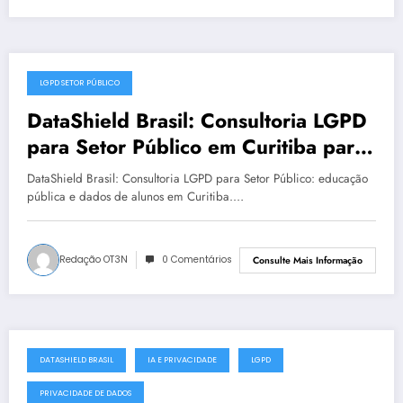
LGPD SETOR PÚBLICO
julho 19, 2025
DataShield Brasil: Consultoria LGPD
para Setor Público em Curitiba para
LGPD no setor público | Série
DataShield Brasil: Consultoria LGPD para Setor Público: educação
DataShield 127
pública e dados de alunos em Curitiba.…
Redação OT3N
0 Comentários
Consulte Mais Informação
DATASHIELD BRASIL
IA E PRIVACIDADE
LGPD
julho 18, 2025
PRIVACIDADE DE DADOS