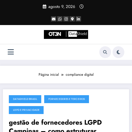
Pular
agosto 9, 2026
para
o
conteúdo
Página inicial
compliance digital
DATASHIELD BRASIL
FORNECEDORES E TERCEIROS
julho 19, 2025
LGPD E PRIVACIDADE
gestão de fornecedores LGPD
Campinas – como estruturar