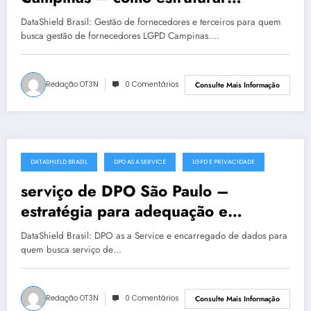
privacidade com segurança
DataShield Brasil: Gestão de fornecedores e terceiros para quem
busca gestão de fornecedores LGPD Campinas.…
Redação OT3N
0 Comentários
Consulte Mais Informação
DATASHIELD BRASIL
DPO AS A SERVICE
LGPD E PRIVACIDADE
julho 19, 2025
serviço de DPO São Paulo –
estratégia para adequação e
maturidade
DataShield Brasil: DPO as a Service e encarregado de dados para
quem busca serviço de…
Redação OT3N
0 Comentários
Consulte Mais Informação