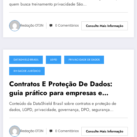
quem busca treinamento privacidade São…
Redação OT3N
0 Comentários
Consulte Mais Informação
DATASHIELD BRASIL
LGPD
PRIVACIDADE DE DADOS
julho 19, 2025
RH SAÚDE JURÍDICO
Contratos E Proteção De Dados:
guia prático para empresas e
instituições | DataShield Brasil
Conteúdo da DataShield Brasil sobre contratos e proteção de
#0400
dados, LGPD, privacidade, governança, DPO, segurança…
Redação OT3N
0 Comentários
Consulte Mais Informação