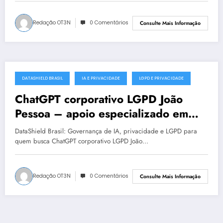
Redação OT3N
0 Comentários
Consulte Mais Informação
DATASHIELD BRASIL
IA E PRIVACIDADE
LGPD E PRIVACIDADE
julho 18, 2025
ChatGPT corporativo LGPD João
Pessoa – apoio especializado em
proteção de dados
DataShield Brasil: Governança de IA, privacidade e LGPD para
quem busca ChatGPT corporativo LGPD João…
Redação OT3N
0 Comentários
Consulte Mais Informação