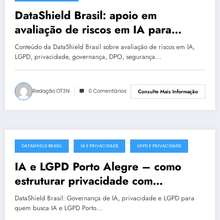
DataShield Brasil: apoio em
avaliação de riscos em IA para
organizações em Natal #0018
Conteúdo da DataShield Brasil sobre avaliação de riscos em IA,
LGPD, privacidade, governança, DPO, segurança…
Redação OT3N
0 Comentários
Consulte Mais Informação
DATASHIELD BRASIL
IA E PRIVACIDADE
LGPD E PRIVACIDADE
julho 18, 2025
IA e LGPD Porto Alegre – como
estruturar privacidade com
segurança
DataShield Brasil: Governança de IA, privacidade e LGPD para
quem busca IA e LGPD Porto…