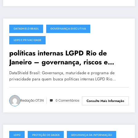
DATASHIELD BRASIL
GOVERNANÇA EXECUTIVA
julho 19, 2025
LGPD E PRIVACIDADE
políticas internas LGPD Rio de
Janeiro – governança, riscos e
conformidade
DataShield Brasil: Governança, maturidade e programa de
privacidade para quem busca políticas internas LGPD Rio…
Redação OT3N
0 Comentários
Consulte Mais Informação
LGPD
PROTEÇÃO DE DADOS
SEGURANÇA DA INFORMAÇÃO