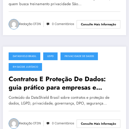
quem busca treinamento privacidade São…
Redação OT3N
0 Comentários
Consulte Mais Informação
DATASHIELD BRASIL
LGPD
PRIVACIDADE DE DADOS
julho 19, 2025
RH SAÚDE JURÍDICO
Contratos E Proteção De Dados:
guia prático para empresas e
instituições | DataShield Brasil
Conteúdo da DataShield Brasil sobre contratos e proteção de
#0400
dados, LGPD, privacidade, governança, DPO, segurança…
Redação OT3N
0 Comentários
Consulte Mais Informação