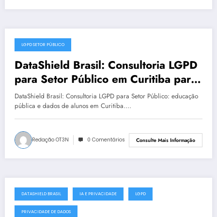
LGPD SETOR PÚBLICO
julho 19, 2025
DataShield Brasil: Consultoria LGPD
para Setor Público em Curitiba para
LGPD no setor público | Série
DataShield Brasil: Consultoria LGPD para Setor Público: educação
DataShield 127
pública e dados de alunos em Curitiba.…
Redação OT3N
0 Comentários
Consulte Mais Informação
DATASHIELD BRASIL
IA E PRIVACIDADE
LGPD
julho 18, 2025
PRIVACIDADE DE DADOS