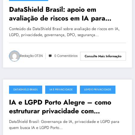
DataShield Brasil: apoio em
avaliação de riscos em IA para
organizações em Natal #0018
Conteúdo da DataShield Brasil sobre avaliação de riscos em IA,
LGPD, privacidade, governança, DPO, segurança…
Redação OT3N
0 Comentários
Consulte Mais Informação
DATASHIELD BRASIL
IA E PRIVACIDADE
LGPD E PRIVACIDADE
julho 18, 2025
IA e LGPD Porto Alegre – como
estruturar privacidade com
segurança
DataShield Brasil: Governança de IA, privacidade e LGPD para
quem busca IA e LGPD Porto…