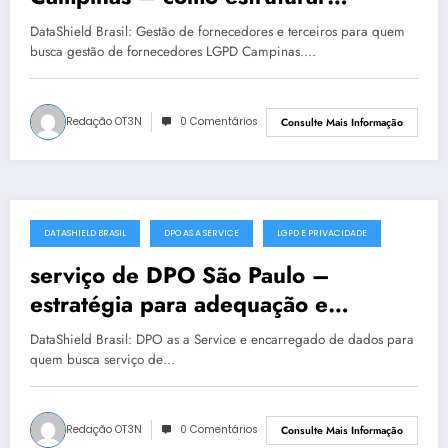
privacidade com segurança
DataShield Brasil: Gestão de fornecedores e terceiros para quem
busca gestão de fornecedores LGPD Campinas.…
Redação OT3N
0 Comentários
Consulte Mais Informação
DATASHIELD BRASIL
DPO AS A SERVICE
LGPD E PRIVACIDADE
julho 19, 2025
serviço de DPO São Paulo –
estratégia para adequação e
maturidade
DataShield Brasil: DPO as a Service e encarregado de dados para
quem busca serviço de…
Redação OT3N
0 Comentários
Consulte Mais Informação