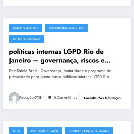
DATASHIELD BRASIL
GOVERNANÇA EXECUTIVA
julho 19, 2025
LGPD E PRIVACIDADE
políticas internas LGPD Rio de
Janeiro – governança, riscos e
conformidade
DataShield Brasil: Governança, maturidade e programa de
privacidade para quem busca políticas internas LGPD Rio…
Redação OT3N
0 Comentários
Consulte Mais Informação
LGPD
PROTEÇÃO DE DADOS
SEGURANÇA DA INFORMAÇÃO