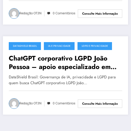
Redação OT3N
0 Comentários
Consulte Mais Informação
DATASHIELD BRASIL
IA E PRIVACIDADE
LGPD E PRIVACIDADE
julho 18, 2025
ChatGPT corporativo LGPD João
Pessoa – apoio especializado em
proteção de dados
DataShield Brasil: Governança de IA, privacidade e LGPD para
quem busca ChatGPT corporativo LGPD João…
Redação OT3N
0 Comentários
Consulte Mais Informação