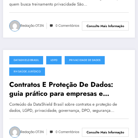
quem busca treinamento privacidade São…
Redação OT3N
0 Comentários
Consulte Mais Informação
DATASHIELD BRASIL
LGPD
PRIVACIDADE DE DADOS
julho 19, 2025
RH SAÚDE JURÍDICO
Contratos E Proteção De Dados:
guia prático para empresas e
instituições | DataShield Brasil
Conteúdo da DataShield Brasil sobre contratos e proteção de
#0400
dados, LGPD, privacidade, governança, DPO, segurança…
Redação OT3N
0 Comentários
Consulte Mais Informação