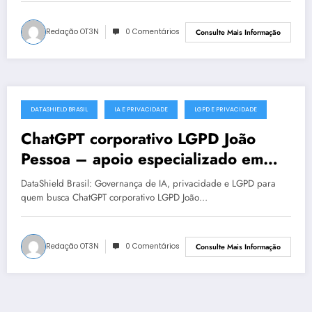
Redação OT3N
0 Comentários
Consulte Mais Informação
DATASHIELD BRASIL
IA E PRIVACIDADE
LGPD E PRIVACIDADE
julho 18, 2025
ChatGPT corporativo LGPD João
Pessoa – apoio especializado em
proteção de dados
DataShield Brasil: Governança de IA, privacidade e LGPD para
quem busca ChatGPT corporativo LGPD João…
Redação OT3N
0 Comentários
Consulte Mais Informação