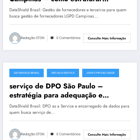
privacidade com segurança
DataShield Brasil: Gestão de fornecedores e terceiros para quem
busca gestão de fornecedores LGPD Campinas.…
Redação OT3N
0 Comentários
Consulte Mais Informação
DATASHIELD BRASIL
DPO AS A SERVICE
LGPD E PRIVACIDADE
julho 19, 2025
serviço de DPO São Paulo –
estratégia para adequação e
maturidade
DataShield Brasil: DPO as a Service e encarregado de dados para
quem busca serviço de…
Redação OT3N
0 Comentários
Consulte Mais Informação