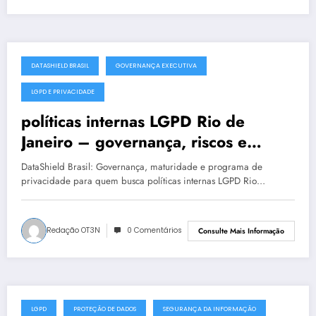
DATASHIELD BRASIL
GOVERNANÇA EXECUTIVA
julho 19, 2025
LGPD E PRIVACIDADE
políticas internas LGPD Rio de
Janeiro – governança, riscos e
conformidade
DataShield Brasil: Governança, maturidade e programa de
privacidade para quem busca políticas internas LGPD Rio…
Redação OT3N
0 Comentários
Consulte Mais Informação
LGPD
PROTEÇÃO DE DADOS
SEGURANÇA DA INFORMAÇÃO