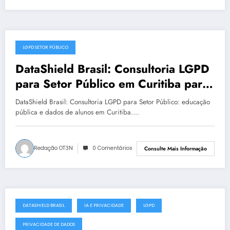
LGPD SETOR PÚBLICO
julho 19, 2025
DataShield Brasil: Consultoria LGPD
para Setor Público em Curitiba para
LGPD no setor público | Série
DataShield Brasil: Consultoria LGPD para Setor Público: educação
DataShield 127
pública e dados de alunos em Curitiba.…
Redação OT3N
0 Comentários
Consulte Mais Informação
DATASHIELD BRASIL
IA E PRIVACIDADE
LGPD
julho 18, 2025
PRIVACIDADE DE DADOS