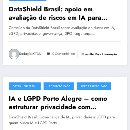
DataShield Brasil: apoio em
avaliação de riscos em IA para
organizações em Natal #0018
Conteúdo da DataShield Brasil sobre avaliação de riscos em IA,
LGPD, privacidade, governança, DPO, segurança…
Redação OT3N
0 Comentários
Consulte Mais Informação
DATASHIELD BRASIL
IA E PRIVACIDADE
LGPD E PRIVACIDADE
julho 18, 2025
IA e LGPD Porto Alegre – como
estruturar privacidade com
segurança
DataShield Brasil: Governança de IA, privacidade e LGPD para
quem busca IA e LGPD Porto…